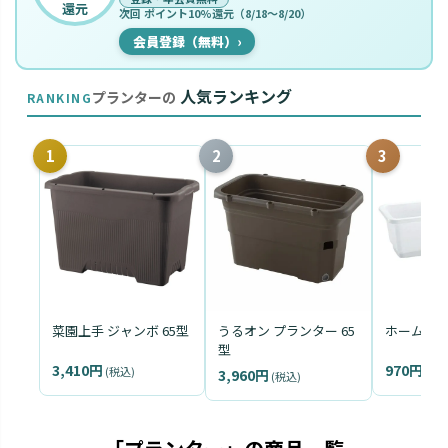
還元
次回 ポイント10%還元（8/18〜8/20）
会員登録（無料）
›
人気ランキング
プランターの
RANKING
1
2
3
菜園上手 ジャンボ 65型
うるオン プランター 65
ホームプラ
型
3,410円
970円
(税込)
(税込
3,960円
(税込)