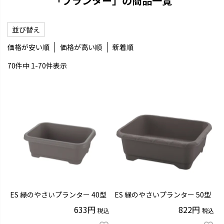
「プランター」の商品一覧
並び替え
価格が安い順
価格が高い順
新着順
70
件中
1
-
70
件表示
ES 緑のやさいプランター 40型
ES 緑のやさいプランター 50型
633
822
税込
税込