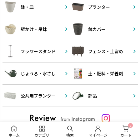
鉢・皿
プランター
壁かけ・
吊鉢
鉢カバー
フラワー
スタンド
フェンス・
土留め
じょうろ・
水さし
土・肥料・
栄養剤
公共用
プランター
部品
0
ホーム
カテゴリ
検索
マイページ
カート