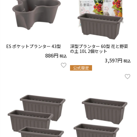
ES ポケットプランター 43型
深型プランター 60型 花と野菜
の土 10L 2個セット
886
税込
3,597
税込
公式限定