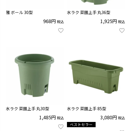
雅 ボール 30型
水ラク 菜園上手 丸36型
968
1,925
税込
税込
水ラク 菜園上手 丸30型
水ラク 菜園上手 85型
1,485
3,080
税込
税込
ベストセラー