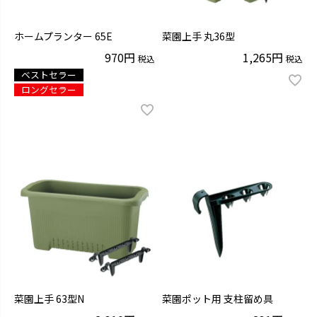
ホームプランター 65E
菜園上手 丸36型
970
1,265
税込
税込
ベストセラー
ロングセラー
菜園上手 63型N
菜園ポット用 支柱留め具