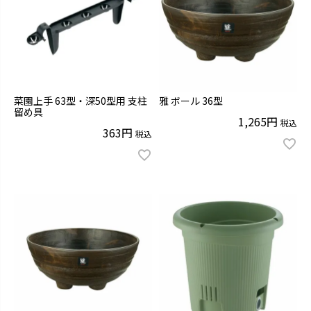
菜園上手 63型・深50型用 支柱
雅 ボール 36型
留め具
1,265
税込
363
税込