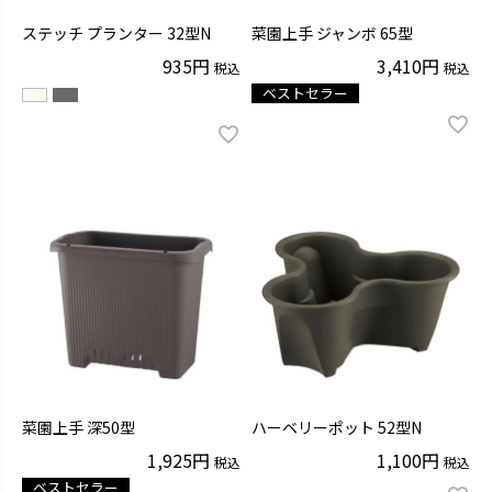
ステッチ プランター 32型N
菜園上手 ジャンボ 65型
935
3,410
税込
税込
ベストセラー
菜園上手 深50型
ハーベリーポット 52型N
1,925
1,100
税込
税込
ベストセラー