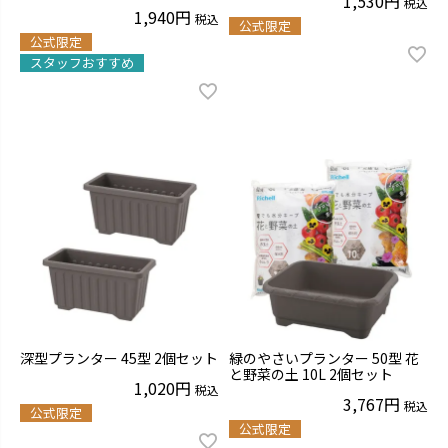
1,530
税込
1,940
税込
公式限定
公式限定
スタッフおすすめ
深型プランター 45型 2個セット
緑のやさいプランター 50型 花
と野菜の土 10L 2個セット
1,020
税込
3,767
税込
公式限定
公式限定