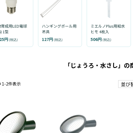
育成用LED電球
ハンギングボール用
ミエルノPlus用給水
6) 1型
吊具
ヒモ 4枚入
925円
127円
506円
(税込)
(税込)
(税込)
「じょうろ・水さし」の
並び
中
1
-
2
件表示