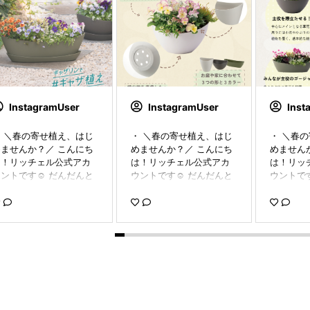
InstagramUser
InstagramUser
Inst
 ＼春の寄せ植え、はじ
・ ＼春の寄せ植え、はじ
・ ＼春
ませんか？／ こんにち
めませんか？／ こんにち
めません
は！リッチェル公式アカ
は！リッチェル公式アカ
は！リッ
ントです☺️ だんだんと
ウントです☺️ だんだんと
ウントです
暖かい日が増えてきまし
暖かい日が増えてきまし
暖かい日
ね☀ 🌸春になったら寄
たね☀ 🌸春になったら寄
たね☀ 
せ植えを始めたい！と、
せ植えを始めたい！と、
せ植えを
う思いつつ 「難しそ
そう思いつつ 「難しそ
そう思い
う…」と感じている方も多
う…」と感じている方も多
う…」と
いのではないでしょうか
いのではないでしょうか
いのでは
 そんな、園芸初心者の
🌱 そんな、園芸初心者の
🌱 そん
から上級者の方まで 幅
方から上級者の方まで 幅
方から上
広く使っていただけるの
広く使っていただけるの
広く使っ
が、寄せ植えのことを一
が、寄せ植えのことを一
が、寄せ