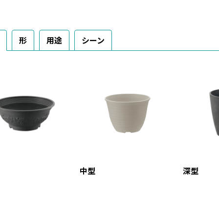
番に考えたプランターの
番に考えたプランターの
番に考え
ギャザリン」です。 ア
「ギャザリン」です。 ア
「ギャザ
ーチ状に広がった口は、
ーチ状に広がった口は、
ーチ状に
植えやすいだけでなく、
植えやすいだけでなく、
植えやす
形
用途
シーン
お花の丸みや重なりを、
お花の丸みや重なりを、
お花の丸
よりきれいに引き立てて
よりきれいに引き立てて
よりきれ
れます🌸 さらに、寄せ
くれます🌸 さらに、寄せ
くれます
植えは複数の植物を植え
植えは複数の植物を植え
植えは複
からこそ、 排水性にも
るからこそ、 排水性にも
るからこ
こだわった底面形状に✨
こだわった底面形状に✨
こだわっ
年の春は、 寄せ植えで
今年の春は、 寄せ植えで
今年の春
心が華やぐ暮らしをはじ
心が華やぐ暮らしをはじ
心が華や
てみませんか？ 投稿内
めてみませんか？ 投稿内
めてみま
では、寄せ植えがもっと
では、寄せ植えがもっと
では、寄
れいに仕上がる ワンポ
きれいに仕上がる ワンポ
きれいに
イントアドバイスも掲載
イントアドバイスも掲載
イントア
ていますので、 ぜひ参
していますので、 ぜひ参
していま
考にしてみてくださいね
考にしてみてくださいね
考にして
中型
深型
 皆さんの好きな春のお
😊 皆さんの好きな春のお
😊 皆さ
花をぜひコメントで教え
花をぜひコメントで教え
花をぜひ
ください🌸 ＊ … * … ＊
てください🌸 ＊ … * … ＊
てください
 * …＊ … * …＊ … * …
… * …＊ … * …＊ … * …
… * …＊ 
 … * …＊ … * …＊ … *
＊ … * …＊ … * …＊ … *
＊ … * …