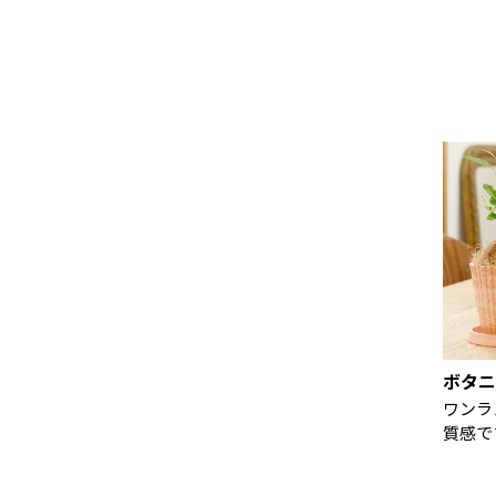
ボタニカル #グリーンの
ボタニカル #グリーンの
…
ある暮らし #グリーンの
ある暮らし #グリーンの
ー
ある生活 #グリーンライ
ある生活 #グリーンライ
1
フ #観葉植物のある暮ら
フ #観葉植物のある暮ら
3
し #鉢花 #観葉植物インテ
し #鉢花 #観葉植物インテ
量
リア #インテリアグリー
リア #インテリアグリー
ギ
ン #花 #花のある暮らし #
ン #花 #花のある暮らし #
ズ
花のある生活 #暮らしの
花のある生活 #暮らしの
m
中に
中に
(
6
ル
2
3
M
…
*
…
ィ
ボタニ
_
ル
ワンラ
質感で
ス
リ
芸