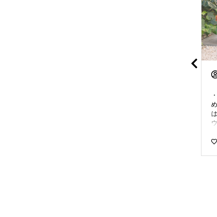
richell_official_jp
richell_official_jp
＼4月4日は幸せの日🍀／
＼4月4日は幸せの日🍀／
・
こんにちは、リッチェル
こんにちは、リッチェル
め
公式アカウントです😊 今
公式アカウントです😊 今
日「４月４日」は「４」
日「４月４日」は「４」
ウ
が合わさることから「幸
が合わさることから「幸
せの日」とされています
せの日」とされています
た
🍀 新年度も始まったばか
🍀 新年度も始まったばか
りの4月に、 観葉植物を
りの4月に、 観葉植物を
そ
飾って日々の幸せを感じ
飾って日々の幸せを感じ
てみませんか？ 今回は観
てみませんか？ 今回は観
葉植物をおしゃれに飾れ
葉植物をおしゃれに飾れ

る 「ボタニーシリーズ」
る 「ボタニーシリーズ」
方
の画像を紹介します。
の画像を紹介します。
「ボタニーシリーズ」
「ボタニーシリーズ」