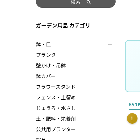
検索
ガーデン用品
鉢・皿
プランター
壁かけ・吊鉢
鉢カバー
フラワースタンド
フェンス・土留め
RAN
じょうろ・水さし
土・肥料・栄養剤
1
公共用プランター
部品