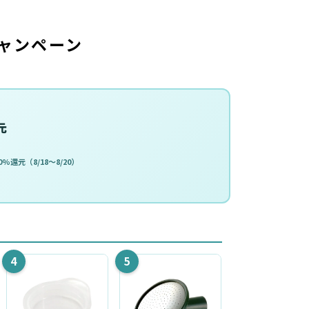
ャンペーン
元
%還元（8/18〜8/20）
4
5