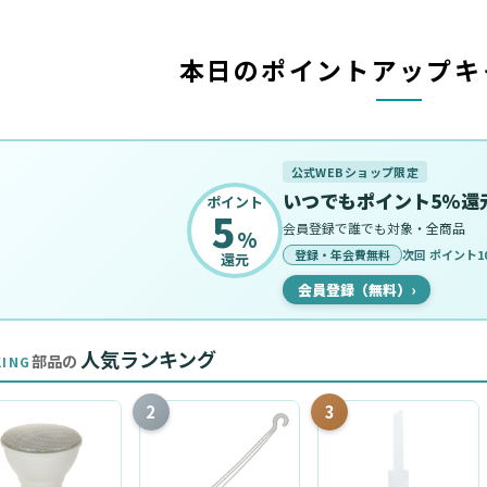
本日のポイントアップキ
公式WEBショップ限定
いつでもポイント5%還
ポイント
5
会員登録で誰でも対象・全商品
%
登録・年会費無料
次回 ポイント10
還元
会員登録（無料）
›
人気ランキング
部品の
KING
2
3