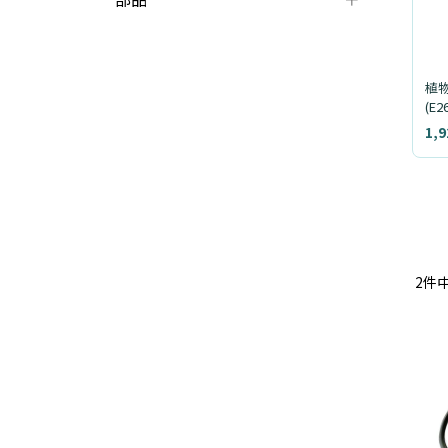
植物
(E2
1,
2
件