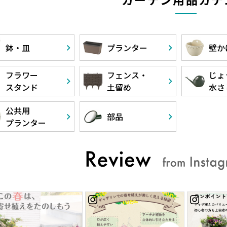
鉢・皿
プランター
壁か
フラワー
フェンス・
じょ
スタンド
土留め
水さ
公共用
部品
プランター