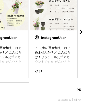
agramUser
InstagramUser
Instagram
の寄せ植え、はじ
・ ＼春の寄せ植え、はじ
・ ＼春の寄せ植
か？／ こんにち
めませんか？／ こんにち
めませんか？／ 
チェル公式アカ
は！リッチェル公式アカ
は！リッチェル
☺️ だんだんと
ウントです☺️ だんだんと
ウントです☺️ だ
が増えてきまし
暖かい日が増えてきまし
暖かい日が増え
春になったら寄
たね☀ 🌸春になったら寄
たね☀ 🌸春にな
始めたい！と、
せ植えを始めたい！と、
せ植えを始めた
つつ 「難しそ
そう思いつつ 「難しそ
そう思いつつ 「
感じている方も多
う…」と感じている方も多
う…」と感じてい
ないでしょうか
いのではないでしょうか
いのではないで
PR
な、園芸初心者の
🌱 そんな、園芸初心者の
🌱 そんな、園芸
級者の方まで 幅
方から上級者の方まで 幅
方から上級者の方
Supported by
ていただけるの
広く使っていただけるの
広く使っていた
植えのことを一
が、寄せ植えのことを一
が、寄せ植えの