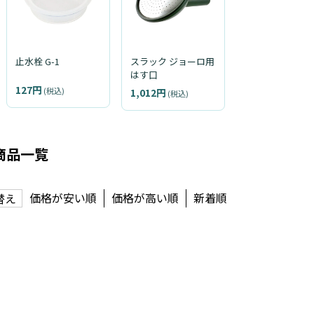
止水栓 G-1
スラック ジョーロ用
はす口
127円
(税込)
1,012円
(税込)
商品一覧
価格が安い順
価格が高い順
新着順
替え