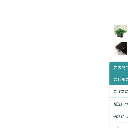
この商
ご利用
ご注文
発送に
送料に