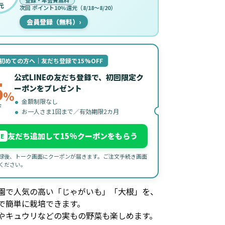
登録・年会費無料
元
次回 ポイント10%還元（8/18〜8/20）
会員登録（無料）
›
初めての方へ｜友だち登録で15%OFF
公式LINEの友だち登録で、初回限定ク
5
ーポンをプレゼント
%
金額制限なし
F
お一人さま1回まで／有効期限2カ月
友だち追加して15%クーポンをもらう
NE
録後、トーク画面にクーポンが届きます。ご注文手続き画面
ください。
園で人気の高い「じゃがいも」「大根」を、
で簡単に栽培できます。
やキュウリなどの実もの野菜も楽しめます。