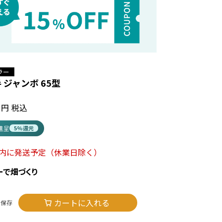
ラー
 ジャンボ 65型
税込
t進呈
5%還元
以内に発送予定
（休業日除く）
ーで畑づくり
カートに入れる