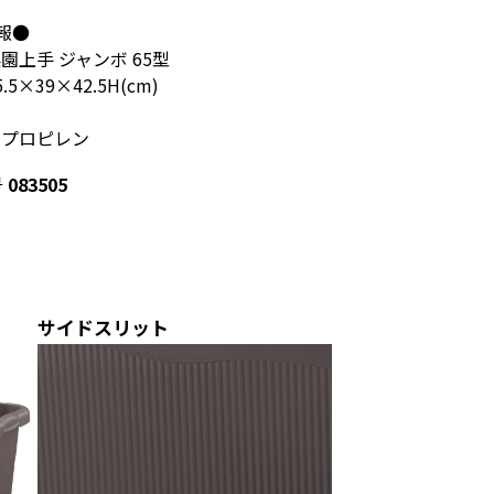
報●
園上手 ジャンボ 65型
.5×39×42.5H(cm)
リプロピレン
号
083505
サイドスリット