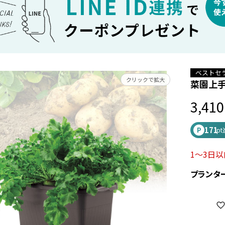
ベストセ
クリックで拡大
菜園上手
3,410
171
P
p
1～3日
プランタ