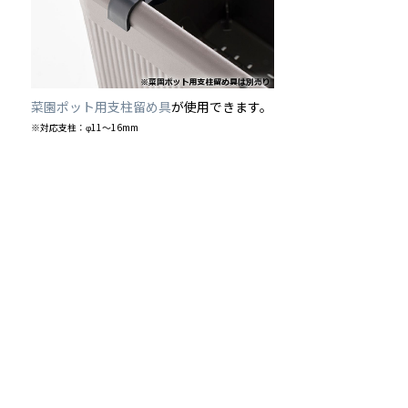
菜園ポット用支柱留め具
が使用できます。
※対応支柱：φ11～16mm