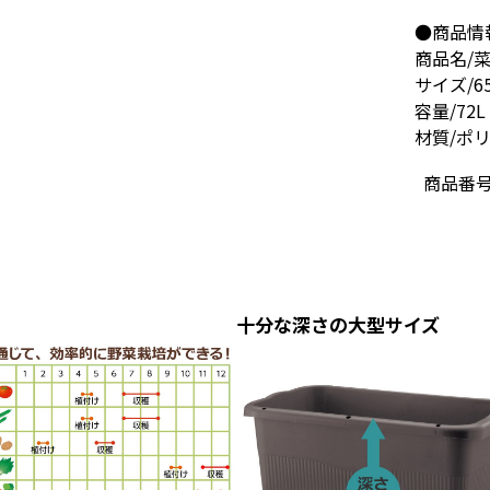
●商品情
商品名/菜
サイズ/65
容量/72L
材質/ポ
商品番
十分な深さの大型サイズ