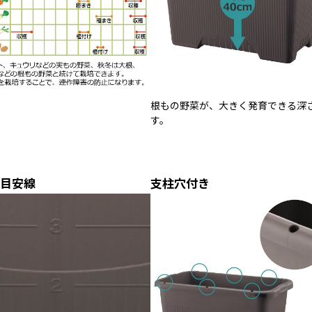
根もの野菜が、大きく発育できる深
す。
目安線
支柱穴付き