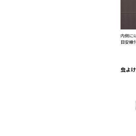
内側に
目安線
虫よけ