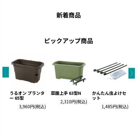
新着商品
ピックアップ商品
グレーニー
クロレラの恵み
ペイントした手作りの風合いで
クロレラの効果で植物の生長を
す。
サポートします。
うるオン プランタ
菜園上手 63型N
かんたん虫よけセ
ー 65型
ット
ト
2,310円
(税込)
3,960円
(税込)
1,485円
(税込)