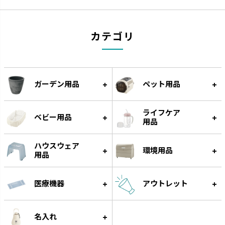
カテゴリ
ウルオ
エコル
受皿に貯水する底面給水タイプ
手作り感のある暖かな風合いで
です。
す。
ガーデン用品
ペット用品
ライフケア
ベビー用品
用品
ハウスウェア
環境用品
用品
医療機器
アウトレット
スラック ジョーロ
グレース
大容量なのにスリムなじょうろ
細く優しい水が根元に注げます。
名入れ