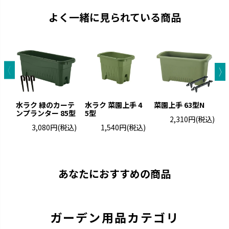
よく一緒に見られている商品
水ラク 緑のカーテ
水ラク 菜園上手 4
菜園上手 63型N
ンプランター 85型
5型
ー
2,310円
(税込)
3,080円
(税込)
1,540円
(税込)
あなたにおすすめの商品
ガーデン用品カテゴリ