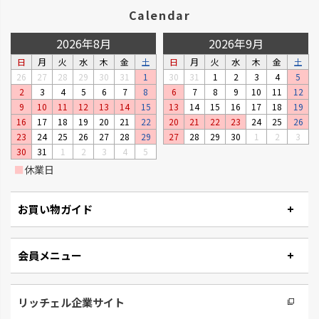
Calendar
2026年8月
2026年9月
日
月
火
水
木
金
土
日
月
火
水
木
金
土
26
27
28
29
30
31
1
30
31
1
2
3
4
5
2
3
4
5
6
7
8
6
7
8
9
10
11
12
9
10
11
12
13
14
15
13
14
15
16
17
18
19
ベビーリーフプランター
ステッチ
16
17
18
19
20
21
22
20
21
22
23
24
25
26
窓辺やキッチンで、手軽に菜園が
やさしいたたずまいのプランタ
23
24
25
26
27
28
29
27
28
29
30
1
2
3
楽しめるプランターです。
ーです。
30
31
1
2
3
4
5
■
休業日
お買い物ガイド
会員メニュー
リッチェル企業サイト