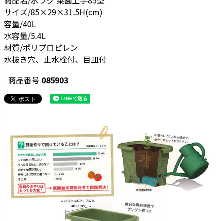
商品名/水ラク 菜園上手85型
サイズ/85×29×31.5H(cm)
容量/40L
水容量/5.4L
材質/ポリプロピレン
水抜き穴、止水栓付、目皿付
商品番号
085903