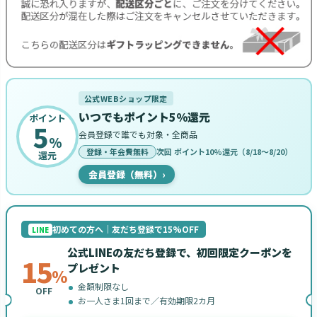
公式WEBショップ限定
いつでもポイント5%還元
ポイント
5
会員登録で誰でも対象・全商品
%
登録・年会費無料
次回 ポイント10%還元（8/18〜8/20）
還元
会員登録（無料）
›
初めての方へ｜友だち登録で15%OFF
LINE
公式LINEの友だち登録で、初回限定クーポンを
15
プレゼント
%
金額制限なし
OFF
お一人さま1回まで／有効期限2カ月