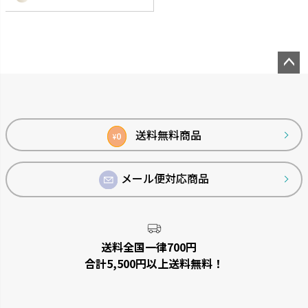
です。
ペー
ジト
ップ
へ
送料無料商品
0
¥
メール便対応商品
菜園上手
シャンファー
野菜を上手に育てる機能が充実
廃棄される食品資源を利用して
しています。
います。
送料全国一律700円
合計5,500円以上送料無料！