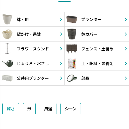
鉢・皿
プランター
壁かけ・
吊鉢
鉢カバー
フラワー
スタンド
フェンス・
土留め
じょうろ・
水さし
土・肥料・
栄養剤
公共用
プランター
部品
深さ
形
用途
シーン