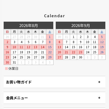
Calendar
2026年8月
2026年9月
日
月
火
水
木
金
土
日
月
火
水
木
金
土
26
27
28
29
30
31
1
30
31
1
2
3
4
5
2
3
4
5
6
7
8
6
7
8
9
10
11
12
9
10
11
12
13
14
15
13
14
15
16
17
18
19
ベビーリーフプランター
ステッチ
16
17
18
19
20
21
22
20
21
22
23
24
25
26
窓辺やキッチンで、手軽に菜園が
やさしいたたずまいのプランタ
23
24
25
26
27
28
29
27
28
29
30
1
2
3
楽しめるプランターです。
ーです。
30
31
1
2
3
4
5
■
休業日
お買い物ガイド
会員メニュー