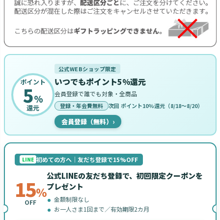
公式WEBショップ限定
いつでもポイント5%還元
ポイント
5
会員登録で誰でも対象・全商品
%
登録・年会費無料
次回 ポイント10%還元（8/18〜8/20）
還元
会員登録（無料）
›
初めての方へ｜友だち登録で15%OFF
LINE
公式LINEの友だち登録で、初回限定クーポンを
15
プレゼント
%
金額制限なし
OFF
お一人さま1回まで／有効期限2カ月