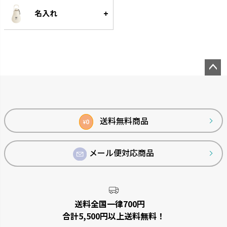
大容量なのにスリムなじょうろ
細く優しい水が根元に注げます。
名入れ
です。
ペー
ジト
ップ
へ
送料無料商品
0
¥
メール便対応商品
菜園上手
シャンファー
野菜を上手に育てる機能が充実
廃棄される食品資源を利用して
しています。
います。
送料全国一律700円
合計5,500円以上送料無料！