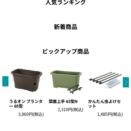
人気ランキング
新着商品
ピックアップ商品
グレーニー
クロレラの恵み
ペイントした手作りの風合いで
クロレラの効果で植物の生長を
す。
サポートします。
うるオン プランタ
菜園上手 63型N
かんたん虫よけセ
ー 65型
ット
ト
2,310円
(税込)
3,960円
(税込)
1,485円
(税込)