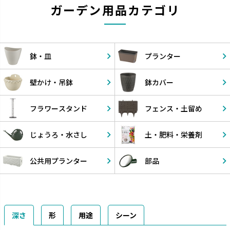
ガーデン用品カテゴリ
鉢・皿
プランター
壁かけ・
吊鉢
鉢カバー
フラワー
スタンド
フェンス・
土留め
じょうろ・
水さし
土・肥料・
栄養剤
公共用
プランター
部品
深さ
形
用途
シーン