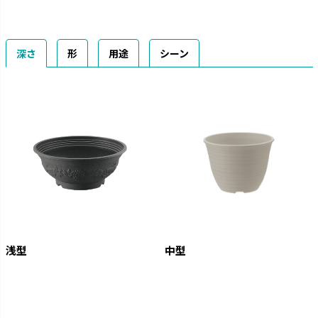
深さ
形
用途
シーン
浅型
中型