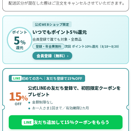
公式WEBショップ限定
いつでもポイント5%還元
ポイント
5
会員登録で誰でも対象・全商品
%
登録・年会費無料
次回 ポイント10%還元（8/18〜8/20）
還元
会員登録（無料）
›
初めての方へ｜友だち登録で15%OFF
LINE
公式LINEの友だち登録で、初回限定クーポンを
15
プレゼント
%
金額制限なし
OFF
お一人さま1回まで／有効期限2カ月
友だち追加して15%クーポンをもらう
LINE