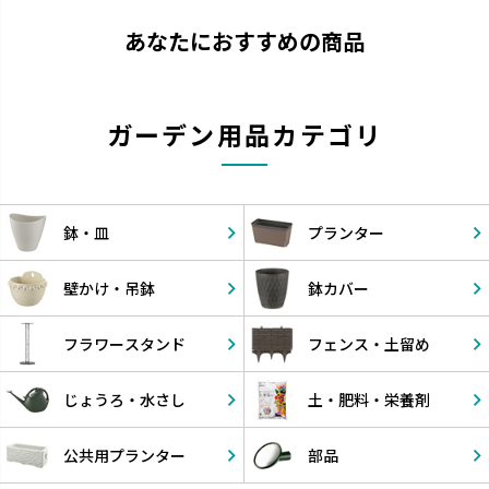
あなたにおすすめの商品
ガーデン用品カテゴリ
鉢・皿
プランター
壁かけ・
吊鉢
鉢カバー
フラワー
スタンド
フェンス・
土留め
じょうろ・
水さし
土・肥料・
栄養剤
公共用
プランター
部品