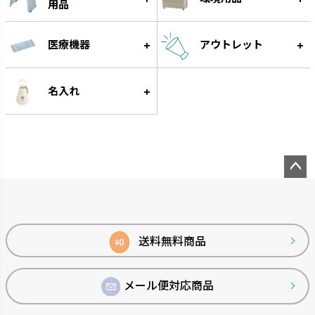
用品
医療機器
アウトレット
スラック ジョーロ
グレース
大容量なのにスリムなじょうろ
細く優しい水が根元に注げます。
名入れ
です。
ペー
ジト
ップ
へ
送料無料商品
0
¥
メール便対応商品
菜園上手
シャンファー