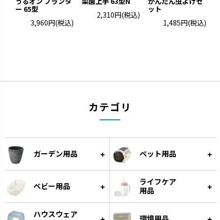
うるオン プランタ
菜園上手 63型N
かんたん虫よけセ
ー 65型
ット
ト
2,310円
(税込)
3,960円
(税込)
1,485円
(税込)
カテゴリ
ウルオ
エコル
受皿に貯水する底面給水タイプ
手作り感のある暖かな風合いで
です。
す。
ガーデン用品
ペット用品
ライフケア
ベビー用品
用品
ハウスウェア
環境用品