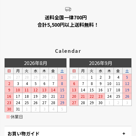
野菜を上手に育てる機能が充実
廃棄される食品資源を利用して
しています。
います。
送料全国一律700円
合計5,500円以上送料無料！
Calendar
2026年8月
2026年9月
日
月
火
水
木
金
土
日
月
火
水
木
金
土
26
27
28
29
30
31
1
30
31
1
2
3
4
5
2
3
4
5
6
7
8
6
7
8
9
10
11
12
9
10
11
12
13
14
15
13
14
15
16
17
18
19
ベビーリーフプランター
ステッチ
16
17
18
19
20
21
22
20
21
22
23
24
25
26
窓辺やキッチンで、手軽に菜園が
やさしいたたずまいのプランタ
23
24
25
26
27
28
29
27
28
29
30
1
2
3
楽しめるプランターです。
ーです。
30
31
1
2
3
4
5
■
休業日
お買い物ガイド