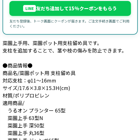
友だち追加して15%クーポンをもらう
LINE
友だち登録後、トーク画面にクーポンが届きます。ご注文手続き画面でご利用
ください。
菜園上手用、菜園ポット用支柱留め具です。
支柱を追加することで、茎や枝の傷みを防止できます。
●商品情報●
商品名/菜園ポット用 支柱留め具
対応支柱：φ11～16mm
サイズ/17.6×3.8×15.3H(cm)
材質/ポリプロピレン
適用商品/
うるオン プランター 65型
菜園上手 63型N
菜園上手 深50型
菜園上手 丸36型