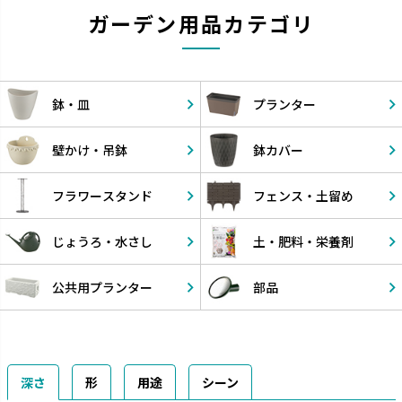
ガーデン用品カテゴリ
鉢・皿
プランター
壁かけ・
吊鉢
鉢カバー
フラワー
スタンド
フェンス・
土留め
じょうろ・
水さし
土・肥料・
栄養剤
公共用
プランター
部品
深さ
形
用途
シーン