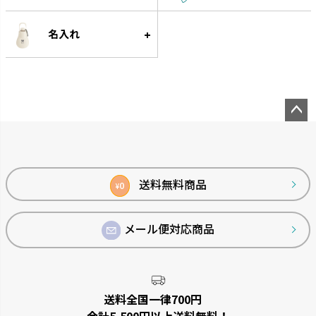
スラック ジョーロ
グレース
大容量なのにスリムなじょうろ
細く優しい水が根元に注げます。
名入れ
です。
ペー
ジト
ップ
へ
送料無料商品
0
¥
メール便対応商品
菜園上手
シャンファー
野菜を上手に育てる機能が充実
廃棄される食品資源を利用して
しています。
います。
送料全国一律700円
合計5,500円以上送料無料！