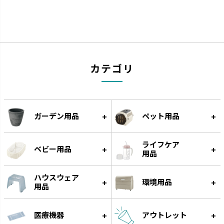
ウルオ
エコル
カテゴリ
受皿に貯水する底面給水タイプ
手作り感のある暖かな風合いで
です。
す。
ガーデン用品
ペット用品
ライフケア
ベビー用品
用品
ハウスウェア
環境用品
用品
医療機器
アウトレット