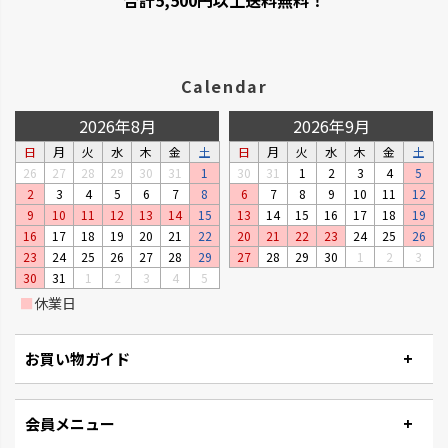
Calendar
2026年8月
2026年9月
日
月
火
水
木
金
土
日
月
火
水
木
金
土
26
27
28
29
30
31
1
30
31
1
2
3
4
5
2
3
4
5
6
7
8
6
7
8
9
10
11
12
ベビーリーフプランター
ステッチ
9
10
11
12
13
14
15
13
14
15
16
17
18
19
窓辺やキッチンで、手軽に菜園が
やさしいたたずまいのプランタ
16
17
18
19
20
21
22
20
21
22
23
24
25
26
楽しめるプランターです。
ーです。
23
24
25
26
27
28
29
27
28
29
30
1
2
3
30
31
1
2
3
4
5
■
休業日
お買い物ガイド
会員メニュー