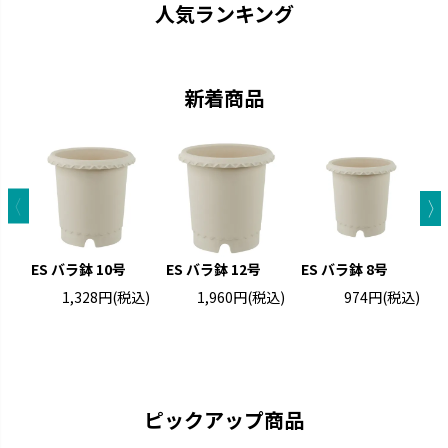
人気ランキング
新着商品
グレーニー
クロレラの恵み
ES バラ鉢 10号
ES バラ鉢 12号
ES バラ鉢 8号
ペイントした手作りの風合いで
クロレラの効果で植物の生長を
1,328円
(税込)
1,960円
(税込)
974円
(税込)
す。
サポートします。
ス
ピックアップ商品