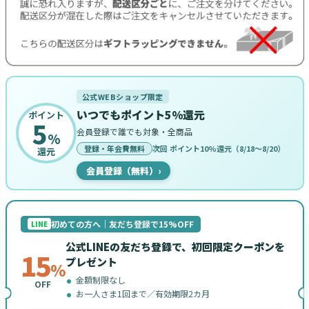
公式WEBショップ限定
いつでもポイント5%還元
ポイント
5
会員登録で誰でも対象・全商品
%
登録・年会費無料
次回 ポイント10%還元（8/18〜8/20）
還元
会員登録（無料）
›
初めての方へ｜友だち登録で15%OFF
LINE
公式LINEの友だち登録で、初回限定クーポンを
15
プレゼント
%
金額制限なし
OFF
お一人さま1回まで／有効期限2カ月