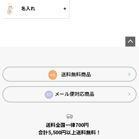
名入れ
菜園上手
シャンファー
野菜を上手に育てる機能が充実
廃棄される食品資源を利用して
しています。
います。
ペー
ジト
ップ
へ
送料無料商品
0
¥
メール便対応商品
送料全国一律700円
ベビーリーフプランター
ステッチ
合計5,500円以上送料無料！
窓辺やキッチンで、手軽に菜園が
やさしいたたずまいのプランタ