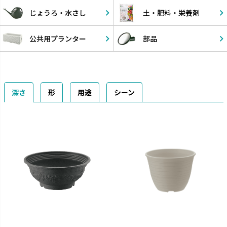
じょうろ・
水さし
土・肥料・
栄養剤
公共用
プランター
部品
深さ
形
用途
シーン