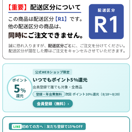
公式WEBショップ限定
いつでもポイント5%還元
ポイント
5
会員登録で誰でも対象・全商品
%
登録・年会費無料
次回 ポイント10%還元（8/18〜8/20）
還元
会員登録（無料）
›
初めての方へ｜友だち登録で15%OFF
LINE