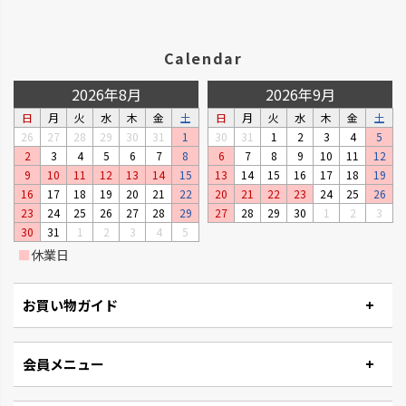
楽しめるプランターです。
ーです。
Calendar
2026年8月
2026年9月
日
月
火
水
木
金
土
日
月
火
水
木
金
土
26
27
28
29
30
31
1
30
31
1
2
3
4
5
2
3
4
5
6
7
8
6
7
8
9
10
11
12
9
10
11
12
13
14
15
13
14
15
16
17
18
19
16
17
18
19
20
21
22
20
21
22
23
24
25
26
23
24
25
26
27
28
29
27
28
29
30
1
2
3
30
31
1
2
3
4
5
■
休業日
タウンプランター
ナチュリー
軽くて丈夫な大型プランターで
木の温もりと風合いでナチュラ
す。
ルです。
お買い物ガイド
会員メニュー