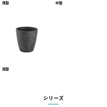
浅型
中型
深型
シリーズ