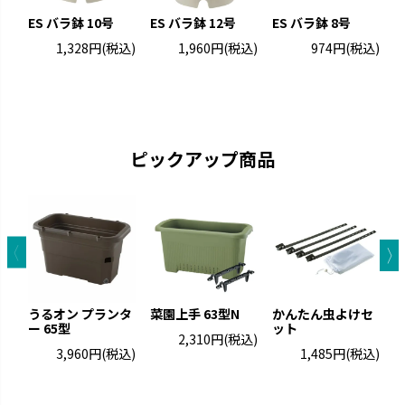
グレーニー
クロレラの恵み
ES バラ鉢 10号
ES バラ鉢 12号
ES バラ鉢 8号
ペイントした手作りの風合いで
クロレラの効果で植物の生長を
1,328円
(税込)
1,960円
(税込)
974円
(税込)
す。
サポートします。
ス
ピックアップ商品
ウルオ
エコル
うるオン プランタ
菜園上手 63型N
かんたん虫よけセ
受皿に貯水する底面給水タイプ
手作り感のある暖かな風合いで
ー 65型
ット
ト
2,310円
(税込)
です。
す。
3,960円
(税込)
1,485円
(税込)