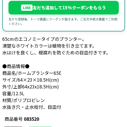
友だち追加して15%クーポンをもらう
LINE
友だち登録後、トーク画面にクーポンが届きます。ご注文手続き画面でご利用
ください。
65cmのエコノミータイプのプランター。
清楚なホワイトカラーは植物を引き立てます。
水はけを良くし、根腐れを防ぐための目皿付きです。
●商品情報●
商品名/ホームプランター65E
サイズ/64×23×18.5H(cm)
外寸/上部64x23x18.5H(cm)
容量/12.5L
材質/ポリプロピレン
水抜き穴・止水栓付、目皿付
商品番号
083520