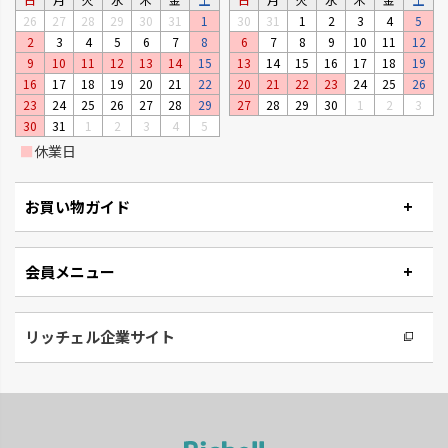
26
27
28
29
30
31
1
30
31
1
2
3
4
5
2
3
4
5
6
7
8
6
7
8
9
10
11
12
ベビーリーフプランター
ステッチ
9
10
11
12
13
14
15
13
14
15
16
17
18
19
窓辺やキッチンで、手軽に菜園が
やさしいたたずまいのプランタ
16
17
18
19
20
21
22
20
21
22
23
24
25
26
楽しめるプランターです。
ーです。
23
24
25
26
27
28
29
27
28
29
30
1
2
3
30
31
1
2
3
4
5
■
休業日
お買い物ガイド
会員メニュー
リッチェル企業サイト
タウンプランター
ナチュリー
軽くて丈夫な大型プランターで
木の温もりと風合いでナチュラ
す。
ルです。