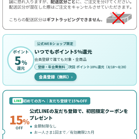
公式WEBショップ限定
いつでもポイント5%還元
ポイント
5
会員登録で誰でも対象・全商品
%
登録・年会費無料
次回 ポイント10%還元（8/18〜8/20）
還元
会員登録（無料）
›
初めての方へ｜友だち登録で15%OFF
LINE
公式LINEの友だち登録で、初回限定クーポンを
15
プレゼント
%
金額制限なし
OFF
お一人さま1回まで／有効期限2カ月