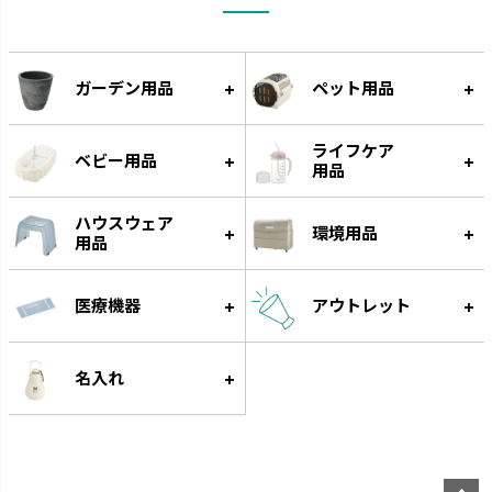
受皿に貯水する底面給水タイプ
手作り感のある暖かな風合いで
です。
す。
ガーデン用品
ペット用品
ライフケア
ベビー用品
用品
ハウスウェア
環境用品
用品
医療機器
アウトレット
スラック ジョーロ
グレース
大容量なのにスリムなじょうろ
細く優しい水が根元に注げます。
名入れ
です。