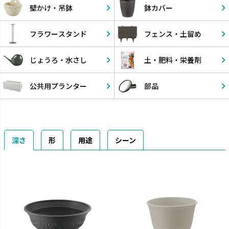
壁かけ・
吊鉢
鉢カバー
フラワー
スタンド
フェンス・
土留め
じょうろ・
水さし
土・肥料・
栄養剤
公共用
プランター
部品
深さ
形
用途
シーン