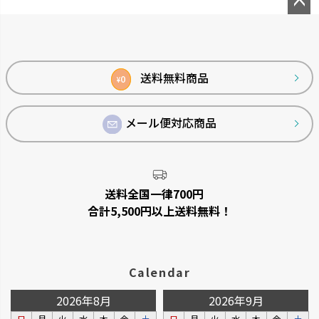
ペー
ジト
ップ
へ
送料無料商品
0
¥
メール便対応商品
菜園上手
シャンファー
野菜を上手に育てる機能が充実
廃棄される食品資源を利用して
しています。
います。
送料全国一律700円
合計5,500円以上送料無料！
Calendar
2026年8月
2026年9月
日
月
火
水
木
金
土
日
月
火
水
木
金
土