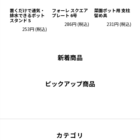
置くだけで通気・
フォーレ スクエア
菜園ポット用 支柱
排水できるポット
プレート 6号
留め具
ポ
スタンド S
286円
(税込)
231円
(税込)
253円
(税込)
グレーニー
クロレラの恵み
ペイントした手作りの風合いで
クロレラの効果で植物の生長を
す。
サポートします。
新着商品
ピックアップ商品
ウルオ
エコル
カテゴリ