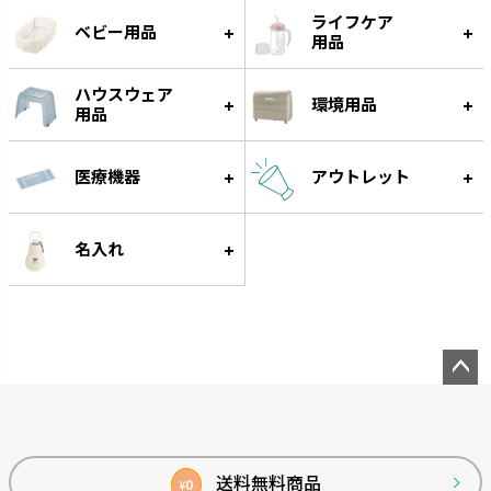
ライフケア
ベビー用品
用品
ハウスウェア
環境用品
ウルオ
エコル
用品
受皿に貯水する底面給水タイプ
手作り感のある暖かな風合いで
です。
す。
医療機器
アウトレット
名入れ
ペー
ジト
ップ
スラック ジョーロ
グレース
へ
送料無料商品
0
¥
大容量なのにスリムなじょうろ
細く優しい水が根元に注げます。