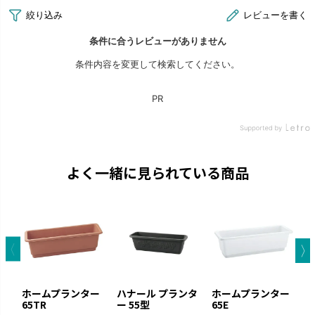
よく一緒に見られている商品
ホームプランター
ハナール プランタ
ホームプランター
65TR
ー 55型
65E
ラ