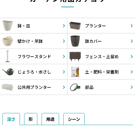
鉢・皿
プランター
壁かけ・
吊鉢
鉢カバー
フラワー
スタンド
フェンス・
土留め
じょうろ・
水さし
土・肥料・
栄養剤
公共用
プランター
部品
深さ
形
用途
シーン