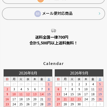
です。
メール便対応商品
送料全国一律700円
合計5,500円以上送料無料！
Calendar
菜園上手
シャンファー
2026年8月
2026年9月
野菜を上手に育てる機能が充実
廃棄される食品資源を利用して
日
月
火
水
木
金
土
日
月
火
水
木
金
土
しています。
います。
26
27
28
29
30
31
1
30
31
1
2
3
4
5
2
3
4
5
6
7
8
6
7
8
9
10
11
12
9
10
11
12
13
14
15
13
14
15
16
17
18
19
16
17
18
19
20
21
22
20
21
22
23
24
25
26
23
24
25
26
27
28
29
27
28
29
30
1
2
3