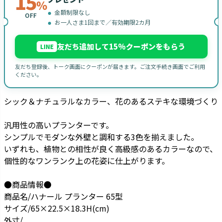
15
%
金額制限なし
OFF
お一人さま1回まで／有効期限2カ月
友だち追加して15%クーポンをもらう
LINE
友だち登録後、トーク画面にクーポンが届きます。ご注文手続き画面でご利用
ください。
シック＆ナチュラルなカラー、花のあるステキな環境づくり
汎用性の高いプランターです。
シンプルでモダンな外壁と調和する3色を揃えました。
いずれも、植物との相性が良く高級感のあるカラーなので、
個性的なワンランク上の花姿に仕上がります。
●商品情報●
商品名/ハナール プランター 65型
サイズ/65×22.5×18.3H(cm)
外寸/