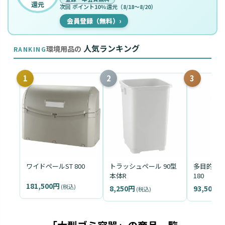
還元
次回 ポイント10%還元（8/18〜8/20）
会員登録（無料）
›
人気ランキング
環境用品の
RANKING
1
2
3
ワイドペールST 800
トラッシュペール 90型
多目的キャ
本体R
180
181,500円
(税込)
8,250円
93,500円
(税込)