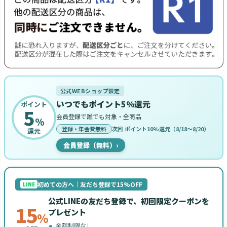
公式WEBショップ限定
いつでもポイント5%還元
ポイント
5
会員登録で誰でも対象・全商品
%
登録・年会費無料
次回 ポイント10%還元（8/18〜8/20）
還元
会員登録（無料）
›
初めての方へ｜友だち登録で15%OFF
LINE
公式LINEの友だち登録で、初回限定クーポンを
15
プレゼント
%
金額制限なし