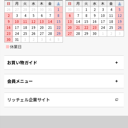
日
月
火
水
木
金
土
日
月
火
水
木
金
土
26
27
28
29
30
31
1
30
31
1
2
3
4
5
2
3
4
5
6
7
8
6
7
8
9
10
11
12
9
10
11
12
13
14
15
13
14
15
16
17
18
19
ベビーリーフプランター
ステッチ
16
17
18
19
20
21
22
20
21
22
23
24
25
26
窓辺やキッチンで、手軽に菜園が
やさしいたたずまいのプランタ
23
24
25
26
27
28
29
27
28
29
30
1
2
3
楽しめるプランターです。
ーです。
30
31
1
2
3
4
5
■
休業日
お買い物ガイド
会員メニュー
リッチェル企業サイト
タウンプランター
ナチュリー
軽くて丈夫な大型プランターで
木の温もりと風合いでナチュラ
す。
ルです。