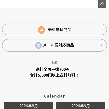
ペー
ジト
ップ
へ
送料無料商品
0
¥
メール便対応商品
菜園上手
シャンファー
野菜を上手に育てる機能が充実
廃棄される食品資源を利用して
しています。
います。
送料全国一律700円
合計5,500円以上送料無料！
Calendar
2026年8月
2026年9月