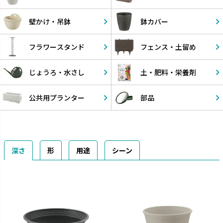
壁かけ・
吊鉢
鉢カバー
フラワー
スタンド
フェンス・
土留め
じょうろ・
水さし
土・肥料・
栄養剤
公共用
プランター
部品
深さ
形
用途
シーン