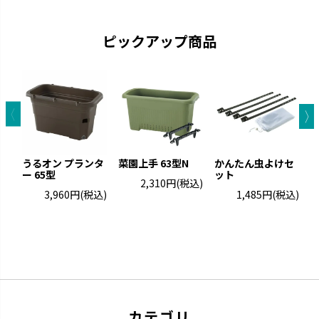
ピックアップ商品
グレーニー
クロレラの恵み
ペイントした手作りの風合いで
クロレラの効果で植物の生長を
す。
サポートします。
うるオン プランタ
菜園上手 63型N
かんたん虫よけセ
ー 65型
ット
ト
2,310円
(税込)
3,960円
(税込)
1,485円
(税込)
カテゴリ