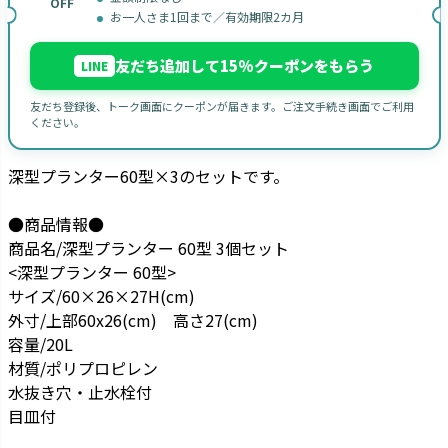
OFF
お一人さま1回まで／有効期限2カ月
友だち追加して15%クーポンをもらう
LINE
友だち登録後、トーク画面にクーポンが届きます。ご注文手続き画面でご利用
ください。
深型プランター60型×3のセットです。
●商品情報●
商品名/深型プランター 60型 3個セット
<深型プランター 60型>
サイズ/60×26×27H(cm)
外寸/上部60x26(cm) 高さ27(cm)
容量/20L
材質/ポリプロピレン
水抜き穴・止水栓付
目皿付