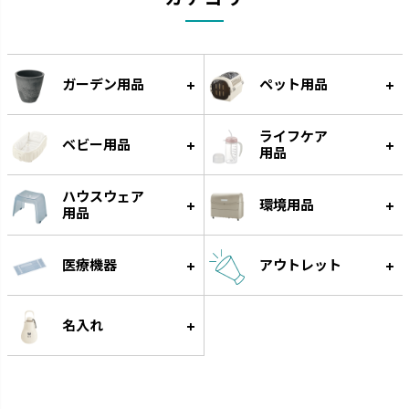
ウルオ
エコル
受皿に貯水する底面給水タイプ
手作り感のある暖かな風合いで
です。
す。
ガーデン用品
ペット用品
ライフケア
ベビー用品
用品
ハウスウェア
環境用品
用品
医療機器
アウトレット
スラック ジョーロ
グレース
大容量なのにスリムなじょうろ
細く優しい水が根元に注げます。
名入れ
です。