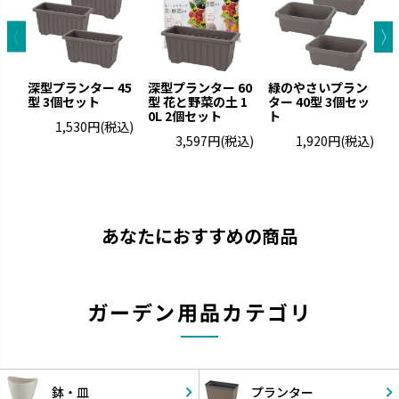
深型プランター 45
深型プランター 60
緑のやさいプラン
型 3個セット
型 花と野菜の土 1
ター 40型 3個セッ
タ
0L 2個セット
ト
1,530円
(税込)
3,597円
(税込)
1,920円
(税込)
あなたにおすすめの商品
ガーデン用品カテゴリ
鉢・皿
プランター