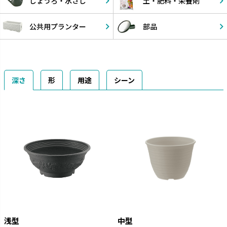
じょうろ・
水さし
土・肥料・
栄養剤
公共用
プランター
部品
深さ
形
用途
シーン
浅型
中型