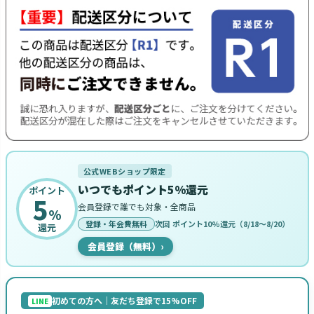
公式WEBショップ限定
いつでもポイント5%還元
ポイント
5
会員登録で誰でも対象・全商品
%
登録・年会費無料
次回 ポイント10%還元（8/18〜8/20）
還元
会員登録（無料）
›
初めての方へ｜友だち登録で15%OFF
LINE