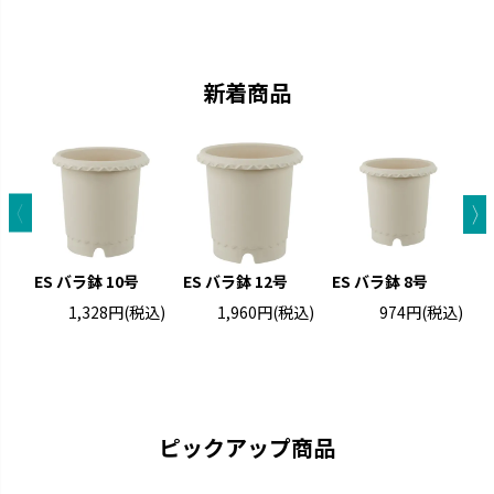
ペイントした手作りの風合いで
クロレラの効果で植物の生長を
す。
サポートします。
新着商品
ES バラ鉢 10号
ES バラ鉢 12号
ES バラ鉢 8号
1,328円
(税込)
1,960円
(税込)
974円
(税込)
ス
ウルオ
エコル
受皿に貯水する底面給水タイプ
手作り感のある暖かな風合いで
です。
す。
ピックアップ商品