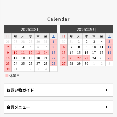
Calendar
2026年8月
2026年9月
日
月
火
水
木
金
土
日
月
火
水
木
金
土
26
27
28
29
30
31
1
30
31
1
2
3
4
5
2
3
4
5
6
7
8
6
7
8
9
10
11
12
9
10
11
12
13
14
15
13
14
15
16
17
18
19
16
17
18
19
20
21
22
20
21
22
23
24
25
26
23
24
25
26
27
28
29
27
28
29
30
1
2
3
タウンプランター
ナチュリー
30
31
1
2
3
4
5
軽くて丈夫な大型プランターで
木の温もりと風合いでナチュラ
■
休業日
す。
ルです。
お買い物ガイド
会員メニュー