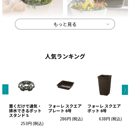
もっと見る
ひよっこ
ギャザリン
卵の殻から生まれました。
寄せ植えをより美しく見せる形
状です。
人気ランキング
置くだけで通気・
フォーレ スクエア
フォーレ スクエア
排水できるポット
プレート 6号
ポット 6号
スタンド S
ト
286円
(税込)
638円
(税込)
253円
(税込)
グレーニー
クロレラの恵み