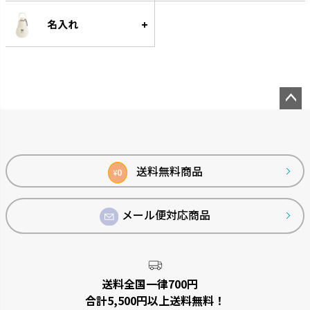
名入れ
菜園上手
シャンファー
野菜を上手に育てる機能が充実
廃棄される食品資源を利用して
しています。
います。
ペー
ジト
ップ
へ
送料無料商品
0
¥
メール便対応商品
ベビーリーフプランター
ステッチ
窓辺やキッチンで、手軽に菜園が
やさしいたたずまいのプランタ
送料全国一律700円
楽しめるプランターです。
ーです。
合計5,500円以上送料無料！