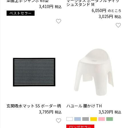
菜園上手 ジャンボ 65型
マークタス ポータブル ディッ
シュスタンド M
3,410
税込
6,050
のところ
ベストセラー
3,025
税込
玄関吸水マット SS ボーダー柄
ハユール 腰かけ TH
3,795
3,520
税込
税込
ロングセラー