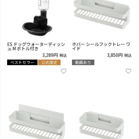
ES ドッグウォーターディッシ
ホバー シールフックトレー ワ
ュ M ボトル付き
イド
3,289
3,850
税込
税込
ベストセラー
公式限定
動画あり