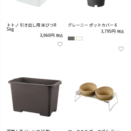
トトノ 引き出し用 米びつR
グレーニー ポットカバー 6
5kg
3,795
税込
3,960
税込