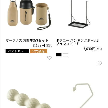
マークタス お散歩3点セット
ボタニー ハンギングポール用
ブランコボード
3,157
税込
3,630
税込
ベストセラー
公式限定