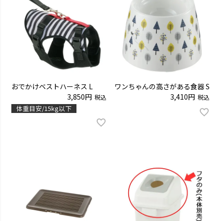
おでかけベストハーネス L
ワンちゃんの高さがある食器 S
3,850
3,410
税込
税込
体重目安/15kg以下