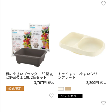
緑のやさいプランター 50型 花
トライ すくいやすいシリコー
と野菜の土 10L 2個セット
ンプレート
3,767
3,300
税込
税込
公式限定
ベストセラー