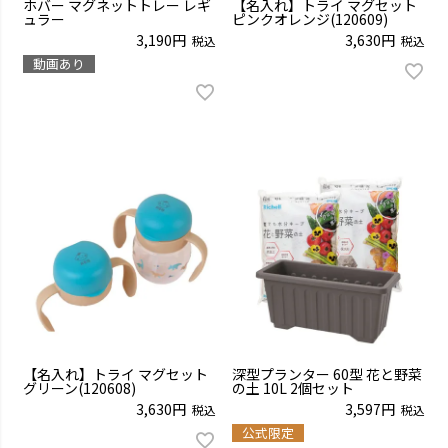
ホバー マグネットトレー レギ
【名入れ】トライ マグセット
ュラー
ピンクオレンジ(120609)
3,190
3,630
税込
税込
動画あり
【名入れ】トライ マグセット
深型プランター 60型 花と野菜
グリーン(120608)
の土 10L 2個セット
3,630
3,597
税込
税込
公式限定