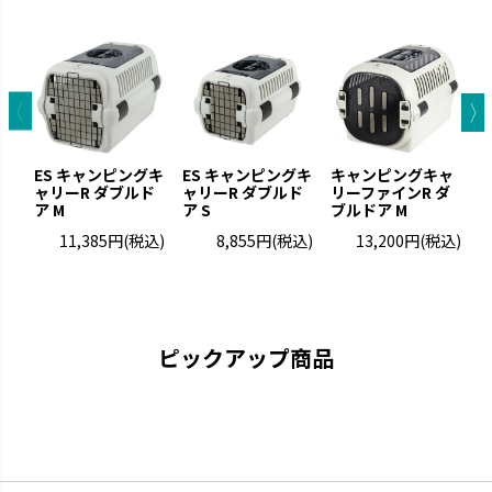
お掃除簡単
ラプレ
ES キャンピングキ
ES キャンピングキ
キャンピングキャ
凹凸が少なくお手入れが簡単で
猫と過ごすおしゃれ空間を演出
ャリーR ダブルド
ャリーR ダブルド
リーファインR ダ
リ
す。
です。
ア M
ア S
ブルドア M
ブ
11,385円
(税込)
8,855円
(税込)
13,200円
(税込)
ピックアップ商品