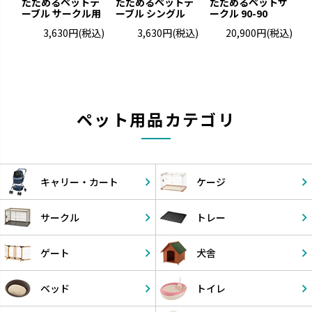
たためるペットテ
たためるペットテ
たためるペットサ
た
ーブル サークル用
ーブル シングル
ークル 90-90
ッ
3,630円
(税込)
3,630円
(税込)
20,900円
(税込)
ペット用品カテゴリ
キャリー・
カート
ケージ
サークル
トレー
ゲート
犬舎
ベッド
トイレ