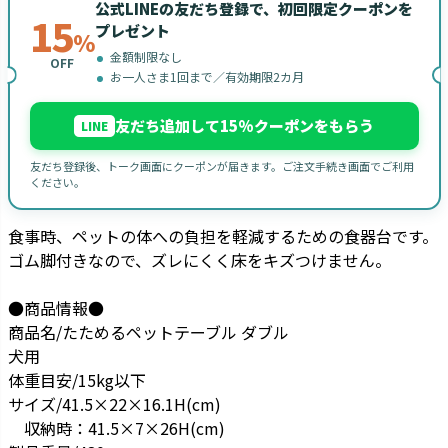
公式LINEの友だち登録で、初回限定クーポンを
15
プレゼント
%
金額制限なし
OFF
お一人さま1回まで／有効期限2カ月
友だち追加して15%クーポンをもらう
LINE
友だち登録後、トーク画面にクーポンが届きます。ご注文手続き画面でご利用
ください。
食事時、ペットの体への負担を軽減するための食器台です。
ゴム脚付きなので、ズレにくく床をキズつけません。
●商品情報●
商品名/たためるペットテーブル ダブル
犬用
体重目安/15kg以下
サイズ/41.5×22×16.1H(cm)
収納時：41.5×7×26H(cm)