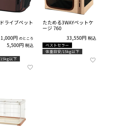
ドライブペット
たためる3WAYペットケ
ージ 760
11,000
33,550
税込
のところ
5,500
税込
ベストセラー
体重目安/15kg以下
15kg以下