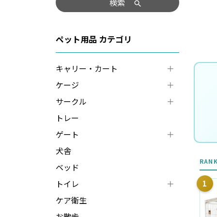
検索
ペット用品
キャリー・カート
ケージ
サークル
トレー
ゲート
犬舎
RAN
ベッド
トイレ
1
ケア衛生
お散歩