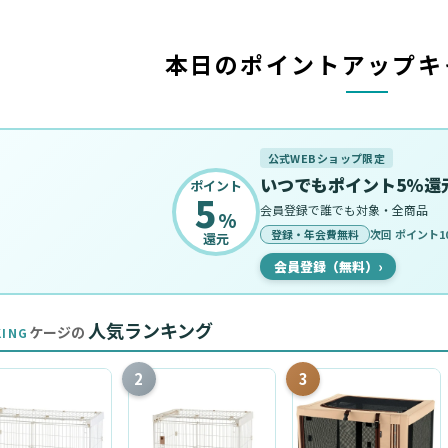
本日のポイントアップキ
公式WEBショップ限定
いつでもポイント5%還
ポイント
5
会員登録で誰でも対象・全商品
%
登録・年会費無料
次回 ポイント10
還元
会員登録（無料）
›
人気ランキング
ケージの
KING
2
3