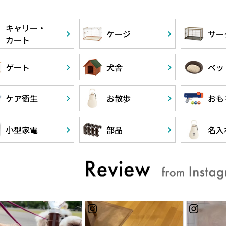
キャリー・
ケージ
サー
カート
ゲート
犬舎
ベッ
ケア衛生
お散歩
おも
小型家電
部品
名入