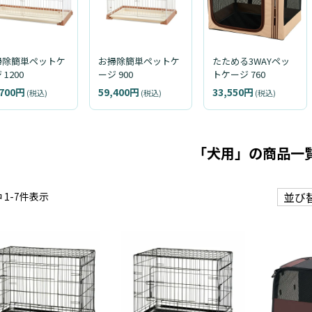
掃除簡単ペットケ
お掃除簡単ペットケ
たためる3WAYペッ
 1200
ージ 900
トケージ 760
,700円
59,400円
33,550円
(税込)
(税込)
(税込)
「犬用」の商品一
並び
中
1
-
7
件表示