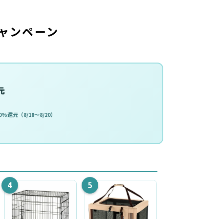
ャンペーン
元
%還元（8/18〜8/20）
4
5