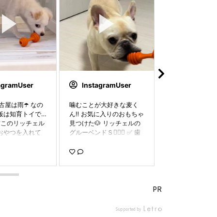
agramUser
InstagramUser
Instagram
名古屋は雨☂️ なの
噛むことが大好きな麦く
Richell 高さが
飯は知育トイで…
ん‼️ お気に入りのおもちゃ
防止食器 S✨ 食
 以前このリッチェル
見つけた🐶 リッチェルの
なポアは、ごは
おやつを入れて
グルーベンドＳ🏋️‍♂️🧡 ✅ 歯
という間に食べ
たんだけどフー
の生え変わりのムズムズ
イプ💦 そこで使
出てこんくてコ
解消 ✅ 噛む欲求の発散 ✅
のが「Richell 
ちゃってたの。
おやつを入れて知育遊び
早食い防止食器 S
まさかのツメ切
今までたくさんのおもち
皿の中に凹凸が
✂️ . . 無事ちょ
ゃを破壊してきた僕にピ
で、一気に食べ
ら適度に出てき
ッタリ🤭 パピー用のサイ
計になっていて
PR
のでコメも楽し
ズもあるからその子に合
自然とゆっくり
食べることがで
ったものを選べるよ！ #
れちゃう✨ さら
Supported by
 ありがとうリ
じむぎー #フレンチブル
ある形状だから