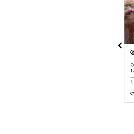
InstagramUser
himehana_diary
Richell 高さがある 早食い
ヒメ👑とハナ🌼 リッチェ
防止食器 S✨ 食いしん坊
ル 『キュービックルーム
し
なポアは、ごはんをあっ
お部屋がくるっとそのま
という間に食べちゃうタ
まキャリー』使ってみた
イプ💦 そこで使ってみた
よ〜✨ 🔍 @richell_pet_of
で
のが「Richell 高さがある
ficial_jp お転婆娘のヒメ
.
早食い防止食器 S」✨ お
は、キュービックルーム
그
皿の中に凹凸があるの
を見せた途端何の迷いも
分
で、一気に食べにくい設
なく上からヒョイと入っ
計になっていて、ポアも
ちゃいました❣️ のんびり
自然とゆっくり食べてく
屋のハナはキュービック
れちゃう✨ さらに高さの
ルームをお部屋として使
ある形状だから、ポアも
うのがお気に召した様子