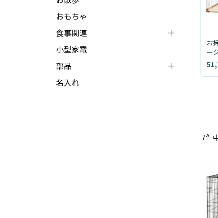
おもちゃ
食事関連
お
小型家電
ージ
51
部品
名入れ
7
件