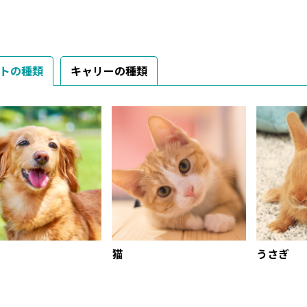
ッチェル
は説明書
す🥹💞 .
月puppy
ド#Richel
トの種類
キャリーの種類
猫
うさぎ