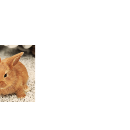
さん、これから
ドッグ #フレブル #RICHE
いつもより楽そ
ちゃんと読みま
LL #いぬのいる暮らし
でごはんタイム🍀
 . #知育トイ#5ヶ
付きで食器が動
🐶 #グルーベン
のも嬉しいポイン
l
いよく食べるポ
食器がズレにく
やすかったです✨
使ってみると、
食事タイムより
んでいる様子🌸 
なデザインでお
じみやすいのも
りです😊 #PR rich
_official_jp 
ペット #おすす
用品 #犬のいる暮
用食器 高さのあ
防止食器