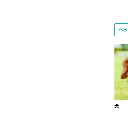
いつもより楽そうな姿勢
😽 キャリーの半個室のよ
でごはんタイム🍀 ゴム脚
うな空間でリラックスし
付きで食器が動きにくい
ています😊 飼い主である
のも嬉しいポイント✨ 勢
ママしゃんもこのキュー
いよく食べるポアでも、
ビックルームのシンプル
ペッ
食器がズレにくくて使い
でかわいいフォルムに一
やすかったです✨ 実際に
目惚れ💕 もちろん機能性
使ってみると、いつもの
も👍✨ ①ルームとして使
食事タイムより長く楽し
う時は、扉を外して本体
んでいる様子🌸 シンプル
の背面に収納できるので
なデザインでお部屋にな
パーツを無くしたり邪魔
じみやすいのもお気に入
になりません🙆‍♀️ ②キャ
りです😊 #PR richell_pet
リーとして使う時は、扉
_official_jp #リッチェル
の開口部が大きいから抱
ペット #おすすめペット
き上げるのが楽だし 持ち
用品 #犬のいる暮らし #犬
手が大きいので体重が少
用食器 高さのある早食い
し重めのヒメを運んでも
防止食器
持ちやすかったです😆 普
段から猫の生活スペース
犬
にキャリーを置いて慣れ
させておくことは、猫と
飼い主が安心に暮らすた
めにとっても大切なこと