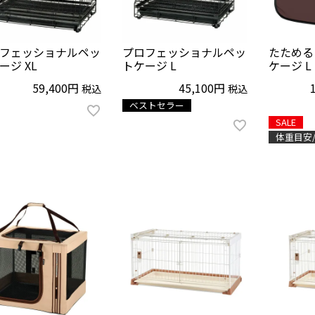
フェッショナルペッ
プロフェッショナルペッ
たためる
ージ XL
トケージ L
ケージ L
59,400
45,100
税込
税込
ベストセラー
SALE
体重目安/