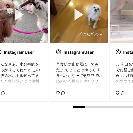
InstagramUser
InstagramUser
Inst
みんなさぁ、水分補給を
早食い防止食器にしてみ
. . 今日
っかりしてね〜💧 この
たよ ちょっとはゆっくり
でお昼ご
二股給水ボトル知ってま
食べたかな〜 #チワワ #い
🍚 . .
した？多頭飼いには便利
ぬのいる暮らし #チワワ
のやつで
すよ Stay hydrated🤗 .
親バカ #チワワクリーム
あげてみ
 . #熱中症対策 #시츄스타
ロング #早食い犬 #richell
ドが全然
램 #リッチェル #犬の水
#高さがある 早食い防止
メも飽き
補給 #doglover
食器
そしたら
れたのね😂
んぎった
てくれる
くご飯を
きました