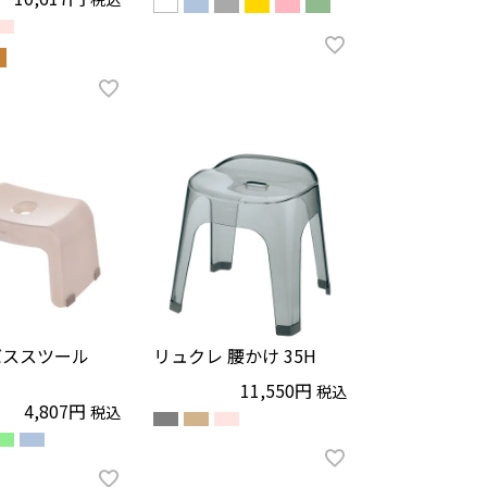
バススツール
リュクレ 腰かけ 35H
11,550
税込
4,807
税込