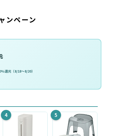
ャンペーン
元
%還元（8/18〜8/20）
4
5