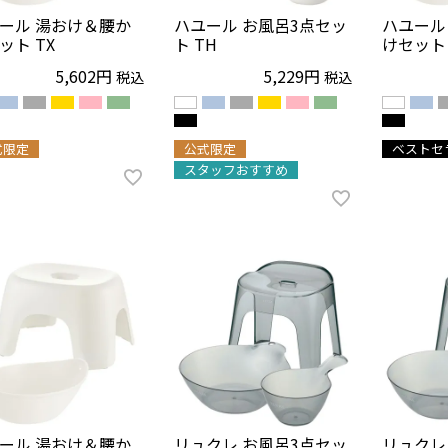
ール 湯おけ＆腰か
ハユール お風呂3点セッ
ハユール
ット TX
ト TH
けセット 
5,602
5,229
税込
税込
式限定
公式限定
ベストセ
スタッフおすすめ
ール 湯おけ＆腰か
リュクレ お風呂3点セッ
リュクレ