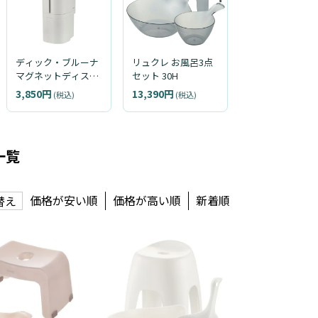
ディック・ブルーナ
リュクレ お風呂3点
マグネットディスペ
セット 30H
ンサー 500
3,850円
13,390円
(税込)
(税込)
一覧
価格が安い順
価格が高い順
新着順
替え