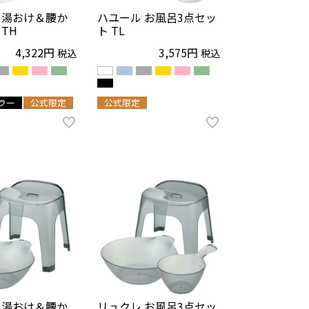
 湯おけ＆腰か
ハユール お風呂3点セッ
TH
ト TL
4,322
3,575
税込
税込
ラー
公式限定
公式限定
 湯おけ＆腰か
リュクレ お風呂3点セッ