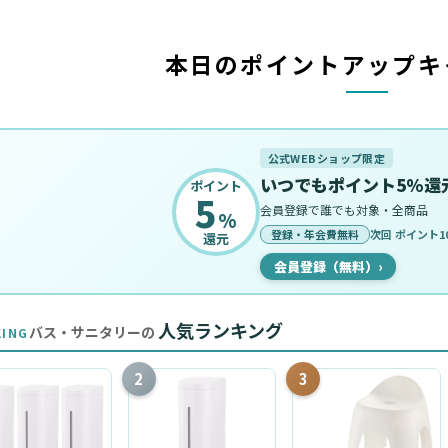
本日のポイントアップキ
公式WEBショップ限定
いつでもポイント5%還
ポイント
5
会員登録で誰でも対象・全商品
%
登録・年会費無料
次回 ポイント10
還元
会員登録（無料）
›
人気ランキング
バス・サニタリーの
KING
2
3