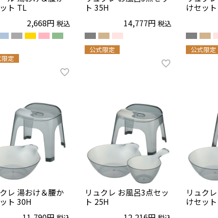
ット TL
ト 35H
けセット 
2,668
14,777
税込
税込
公式限定
公式限定
式限定
クレ 湯おけ＆腰か
リュクレ お風呂3点セッ
リュクレ
ット 30H
ト 25H
けセット 
11,790
12,216
税込
税込