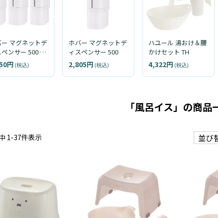
バー マグネットデ
ホバー マグネットデ
ハユール 湯おけ＆腰
ペンサー 500 3
ィスペンサー 500
かけセット TH
セット
650円
2,805円
4,322円
(税込)
(税込)
(税込)
「風呂イス」の商品
並び
中
1
-
37
件表示