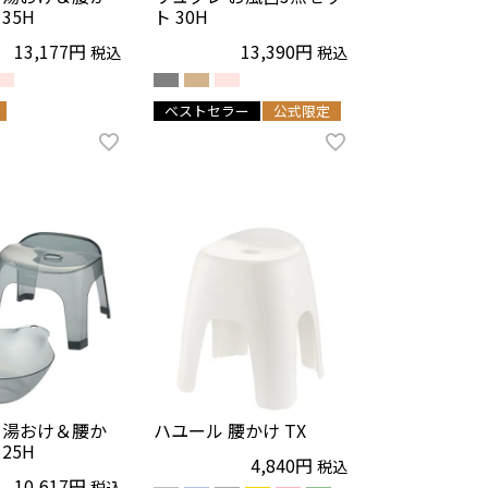
35H
ト 30H
13,177
13,390
税込
税込
ベストセラー
公式限定
 湯おけ＆腰か
ハユール 腰かけ TX
25H
4,840
税込
10,617
税込