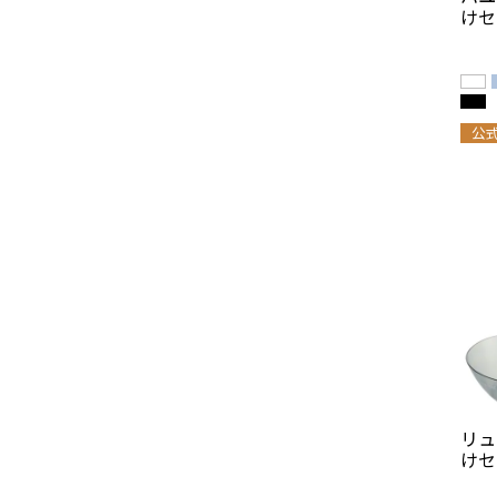
けセ
公
リュ
けセ