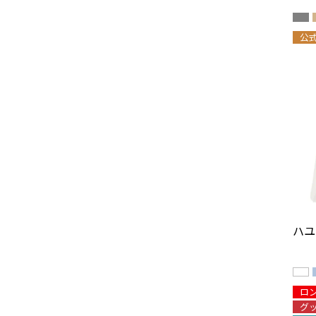
公
ハユ
ロ
グ