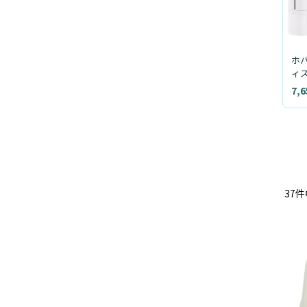
ホ
ィス
個
7,
37
件