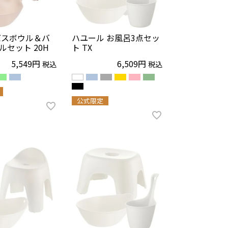
バスボウル＆バ
ハユール お風呂3点セッ
ルセット 20H
ト TX
5,549
6,509
税込
税込
公式限定