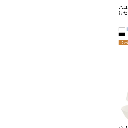
ハユ
けセ
公
ハユ