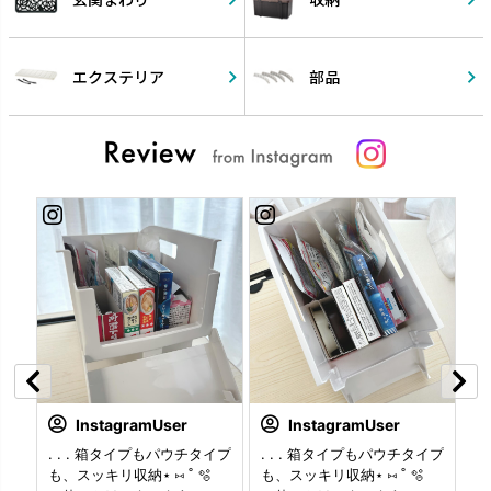
エクステリア
部品
InstagramUser
InstagramUser
じ
. . . 箱タイプもパウチタイプ
. . . 箱タイプもパウチタイプ
. 
納
も、スッキリ収納⋆ ⑅ ˚ 🫧
も、スッキリ収納⋆ ⑅ ˚ 🫧
の