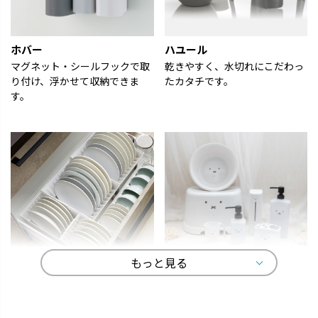
―
🫶
―
. 
―
el
ホバー
ハユール
―
り
戸棚
ュラ
マグネット・シールフックで取
乾きやすく、水切れにこだわっ
レギ
m））
り付け、浮かせて収納できま
たカタチです。
×2
. 
す。
 材
ェ
イド
ェ
#pr
材
――
―
―
―
稿
役
！
は
もっと見る
of
ッ
トトノ
ディック・ブルーナ
よく使うものをサッと取り出し
オトナかわいいラインナップ
く