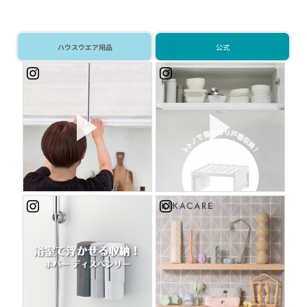
て、家事効率がアップします。
で、選ぶ楽しみが広がります。
ri
プ
リッ
活
ハウスウエア用品
公式
り戸
 #
 #
始
キカケア
シェリー
疲れをやわらげてくれるセルフ
進化するキッチンに合わせて使
ケアアイテムです。
いやすさを実現しました。