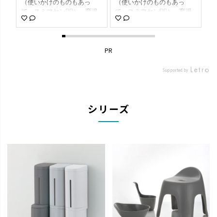
✨／
（使いかけのものもあっ
（使いかけのものもあっ
ッ
公
て、スミマセン🙇‍♀️） . 育児
て、スミマセン🙇‍♀️） . 育児
い
が
をしながらの家事は1分1秒
をしながらの家事は1分1秒
が
な
を争うので（笑） 一目で中
を争うので（笑） 一目で中
ト
す
身を確認できるのは大助か
身を確認できるのは大助か
ク
戸
りです𓏲 🫶🏻 . 両サイドには
りです𓏲 🫶🏻 . 両サイドには
た
PR
 吊
掴みやすいよう持ち手があ
掴みやすいよう持ち手があ
な
り 前面には引っ張り出しや
り 前面には引っ張り出しや
る
Supported by
 食
すいように取っ手があるの
すいように取っ手があるの
期

で とても便利です◎ . 散ら
で とても便利です◎ . 散ら
ん
用
かりがちなストックも これ
かりがちなストックも これ

力
で綺麗に『トトノ』えたい
で綺麗に『トトノ』えたい
の
シリーズ
です ☆⭒🧸⭒☆ . . . 𖥧 𖥧 𖧧 ˒˒. .
です ☆⭒🧸⭒☆ . . . 𖥧 𖥧 𖧧 ˒˒. .
スト
吊り
𖡼.𖤣𖥧 ⠜ . . 𖥧 𖥧 𖧧 ˒˒. . 𖡼.𖤣𖥧 ⠜ .
𖡼.𖤣𖥧 ⠜ . . 𖥧 𖥧 𖧧 ˒˒. . 𖡼.𖤣𖥧 ⠜ .
ど
」
🛒 ⌇ richell_official_jp 🏷️ ⌇
🛒 ⌇ richell_official_jp 🏷️ ⌇
を
ー
トトノ 吊り戸棚用ストッカ
トトノ 吊り戸棚用ストッカ
ま
統
ー （レギュラー / 17.5×28×
ー （レギュラー / 17.5×28×
中
ま
20H（cm）） . . . 𖥧 𖥧 𖧧 ˒˒. .
20H（cm）） . . . 𖥧 𖥧 𖧧 ˒˒. .
画
い
𖡼.𖤣𖥧 ⠜ . . 𖥧 𖥧 𖧧 ˒˒. . 𖡼.𖤣𖥧 ⠜ .
𖡼.𖤣𖥧 ⠜ . . 𖥧 𖥧 𖧧 ˒˒. . 𖡼.𖤣𖥧 ⠜ .
イ
付
#リッチェル #リッチェルハ
#リッチェル #リッチェルハ
せ
中
ウスウェア #トトノ #キッチ
ウスウェア #トトノ #キッチ
デ
の
ン収納 #pr . .
ン収納 #pr . .
ト
ズ
っ
み
˖°