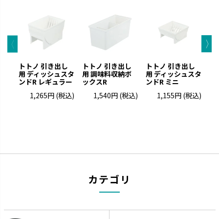
クレース
つくりおき
インテリアにマッチするデザイ
作り置きに便利な食材小分け冷
ンです。
凍・冷蔵トレーです。
トトノ 引き出し
トトノ 引き出し
トトノ 引き出し
ト
用 ディッシュスタ
用 調味料収納ボ
用 ディッシュスタ
用
ンドR レギュラー
ックスR
ンドR ミニ
1,265円
(税込)
1,540円
(税込)
1,155円
(税込)
シンプルトーン
バスカHA
カテゴリ
シンプルで機能的です。
浴室の壁面パネルとコーディネ
ートできます。