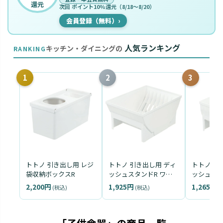
還元
次回 ポイント10%還元（8/18〜8/20）
会員登録（無料）
›
人気ランキング
キッチン・ダイニングの
RANKING
1
2
3
トトノ 引き出し用 レジ
トトノ 引き出し用 ディ
トトノ 引
袋収納ボックスR
ッシュスタンドR ワイ
ッシュスタ
ド
ュラー
2,200円
1,925円
1,265円
(税込)
(税込)
(