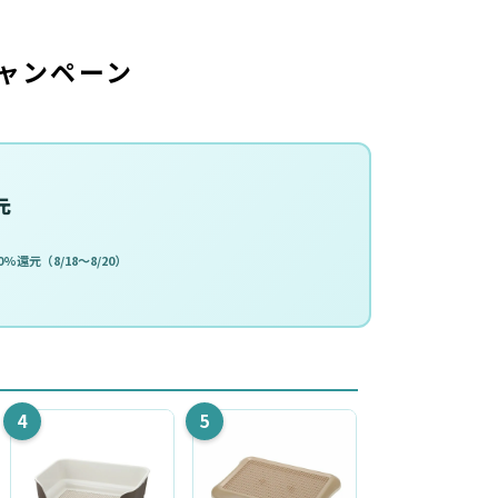
ャンペーン
元
%還元（8/18〜8/20）
4
5