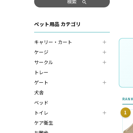
検索
ペット用品
キャリー・カート
ケージ
サークル
トレー
ゲート
犬舎
RAN
ベッド
トイレ
1
ケア衛生
お散歩