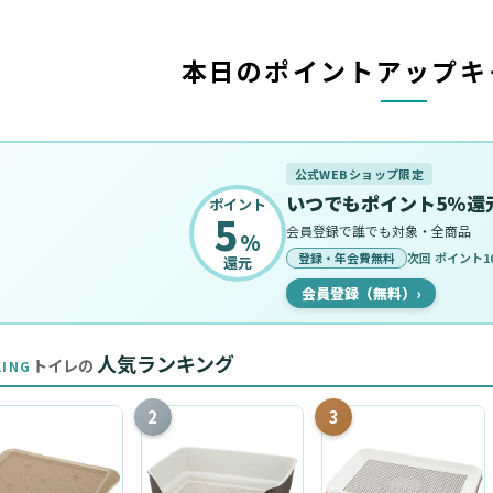
本日のポイントアップキ
公式WEBショップ限定
いつでもポイント5%還
ポイント
5
会員登録で誰でも対象・全商品
%
登録・年会費無料
次回 ポイント10
還元
会員登録（無料）
›
人気ランキング
トイレの
KING
2
3