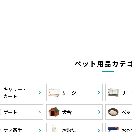
ペット用品カテ
キャリー・
ケージ
サー
カート
ゲート
犬舎
ベッ
ケア衛生
お散歩
おも