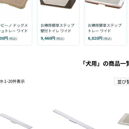
ンビーノ ドッグメ
お掃除簡単ステップ
お掃除簡単ステップ
シュトレー ワイド
壁付トイレ ワイド
トレー ワイド
600円
9,460円
6,820円
(税込)
(税込)
(税込)
「犬用」の商品一
並び
中
1
-
20
件表示