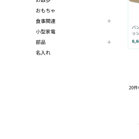
おもちゃ
食事関連
バ
小型家電
ッ
6,
部品
名入れ
20
件