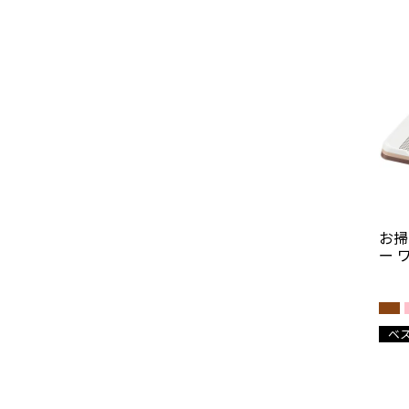
お掃
ー 
ベ