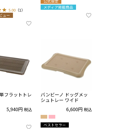
公式限定
メディア掲載商品
ビュー
単フラットトレ
バンビーノ ドッグメッ
ド
シュトレー ワイド
5,940
6,600
税込
税込
ベストセラー