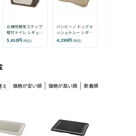
お掃除簡単ステップ
バンビーノ ドッグメ
壁付トイレ レギュラ
ッシュトレー レギュ
ー
ラー
5,610円
4,290円
(税込)
(税込)
覧
価格が安い順
価格が高い順
新着順
替え