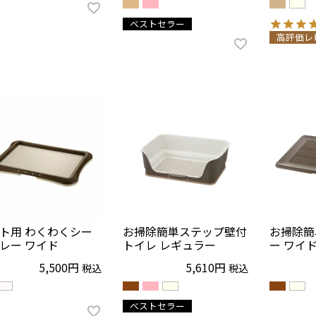
ベストセラー
高評価レ
ト用 わくわくシー
お掃除簡単ステップ壁付
お掃除簡
レー ワイド
トイレ レギュラー
ー ワイ
5,500
5,610
税込
税込
ベストセラー