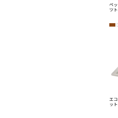
ペッ
ツト
エコ
ット