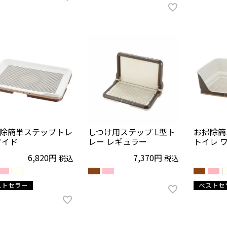
除簡単ステップトレ
しつけ用ステップ L型ト
お掃除簡
ワイド
レー レギュラー
トイレ 
6,820
7,370
税込
税込
ストセラー
ベストセ