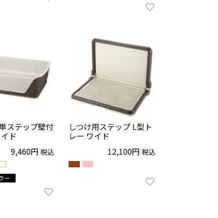
5.00
（
1
）
単ステップ壁付
しつけ用ステップ L型ト
ワイド
レー ワイド
9,460
12,100
税込
税込
ラー