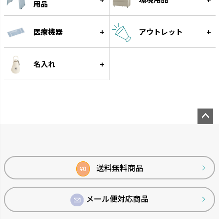
ナーフドッグ
トンカ
用品
愛犬と一緒に遊べるコミュニケ
タイヤ素材で大満足の噛みごた
ーション玩具です。
えです。
医療機器
アウトレット
名入れ
ペー
ジト
ップ
グルー
へ
送料無料商品
0
¥
遊びながらフードをゆっくり食
べられる知遊玩具です。
メール便対応商品