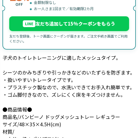
金額制限なし
OFF
お一人さま1回まで／有効期限2カ月
友だち追加して15%クーポンをもらう
LINE
友だち登録後、トーク画面にクーポンが届きます。ご注文手続き画面でご利用
ください。
子犬のトイレトレーニングに適したメッシュタイプ。
シーツのかみちぎりや引っかきなどのいたずらを防ぎます。
・扱いやすいトレータイプです。
・プラスチック製なので、水洗いできてお手入れ簡単です。
・ゴム脚付きなので、ズレにくく床をキズつけません。
●商品情報●
商品名/バンビーノ ドッグメッシュトレー レギュラー
サイズ/48×35×4.5H(cm)
材質/