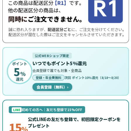
公式WEBショップ限定
いつでもポイント5%還元
ポイント
5
会員登録で誰でも対象・全商品
%
登録・年会費無料
次回 ポイント10%還元（8/18〜8/20）
還元
会員登録（無料）
›
初めての方へ｜友だち登録で15%OFF
LINE
公式LINEの友だち登録で、初回限定クーポンを
15
プレゼント
%