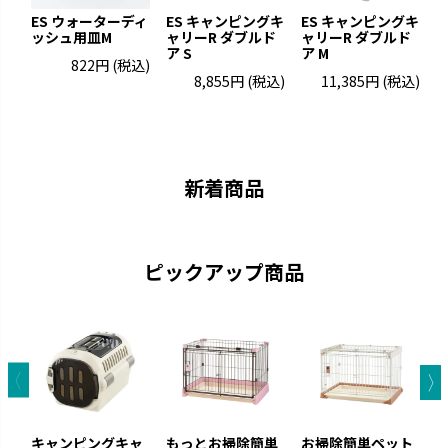
ES ウォーターディ
ES キャンピングキ
ES キャンピングキ
ッシュ用皿M
ャリーR ダブルド
ャリーR ダブルド
ア S
ア M
822円
(税込)
8,855円
(税込)
11,385円
(税込)
お掃除簡単
ラプレ
凹凸が少なくお手入れが簡単で
猫と過ごすおしゃれ空間を演出
す。
です。
新着商品
ピックアップ商品
ナーフドッグ
トンカ
愛犬と一緒に遊べるコミュニケ
タイヤ素材で大満足の噛みごた
キャンピングキャ
もっとお掃除簡単
お掃除簡単ペット