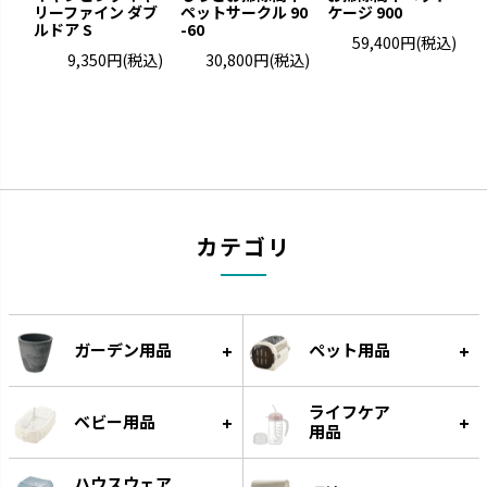
ーション玩具です。
リーファイン ダブ
ペットサークル 90
えです。
ケージ 900
リ
ルドア S
-60
59,400円
(税込)
9,350円
(税込)
30,800円
(税込)
カテゴリ
グルー
遊びながらフードをゆっくり食
ガーデン用品
ペット用品
べられる知遊玩具です。
ライフケア
ベビー用品
用品
ハウスウェア