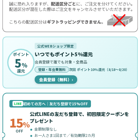
公式WEBショップ限定
いつでもポイント5%還元
ポイント
5
会員登録で誰でも対象・全商品
%
登録・年会費無料
次回 ポイント10%還元（8/18〜8/20）
還元
会員登録（無料）
›
初めての方へ｜友だち登録で15%OFF
LINE
公式LINEの友だち登録で、初回限定クーポンを
15
プレゼント
%
金額制限なし
OFF
お一人さま1回まで／有効期限2カ月