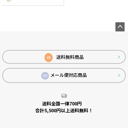
ペー
ジト
ップ
へ
送料無料商品
0
¥
メール便対応商品
シンプルトーン
バスカHA
シンプルで機能的です。
浴室の壁面パネルとコーディネー
トできます。
送料全国一律700円
合計5,500円以上送料無料！