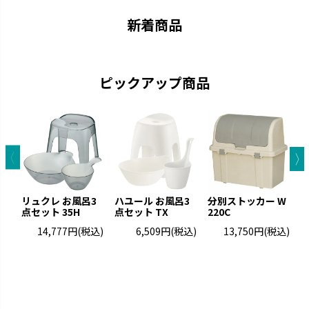
新着商品
ピックアップ商品
キカケア
シェリー
疲れをやわらげてくれるセルフ
進化するキッチンに合わせて使
ケアアイテムです。
いやすさを実現しました。
リュクレ お風呂3
ハユール お風呂3
分別ストッカー W
点セット 35H
点セット TX
220C
ト
14,777円
(税込)
6,509円
(税込)
13,750円
(税込)