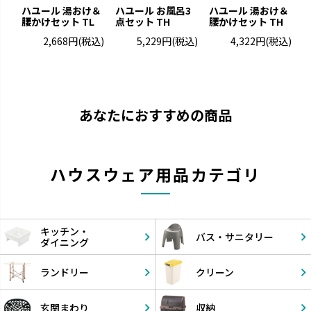
ハユール 湯おけ＆
ハユール お風呂3
ハユール 湯おけ＆
ハ
腰かけセット TL
点セット TH
腰かけセット TH
点
2,668円
(税込)
5,229円
(税込)
4,322円
(税込)
あなたにおすすめの商品
ハウスウェア用品カテゴリ
キッチン・
バス・
サニタリー
ダイニング
ランドリー
クリーン
玄関まわり
収納