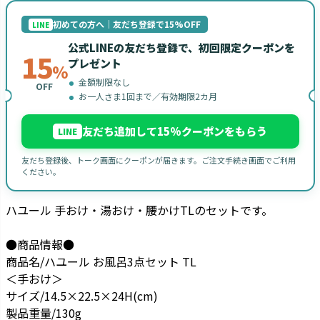
初めての方へ｜友だち登録で15%OFF
LINE
公式LINEの友だち登録で、初回限定クーポンを
15
プレゼント
%
金額制限なし
OFF
お一人さま1回まで／有効期限2カ月
友だち追加して15%クーポンをもらう
LINE
友だち登録後、トーク画面にクーポンが届きます。ご注文手続き画面でご利用
ください。
ハユール 手おけ・湯おけ・腰かけTLのセットです。
●商品情報●
商品名/ハユール お風呂3点セット TL
＜手おけ＞
サイズ/14.5×22.5×24H(cm)
製品重量/130g