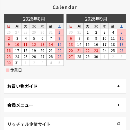
Calendar
2026年8月
2026年9月
日
月
火
水
木
金
土
日
月
火
水
木
金
土
26
27
28
29
30
31
1
30
31
1
2
3
4
5
2
3
4
5
6
7
8
6
7
8
9
10
11
12
リュクレ
ダスポット
9
10
11
12
13
14
15
13
14
15
16
17
18
19
凹凸がなくお手入れしやすい形
使いやすい生活の必需品です。
16
17
18
19
20
21
22
20
21
22
23
24
25
26
状です。
23
24
25
26
27
28
29
27
28
29
30
1
2
3
30
31
1
2
3
4
5
■
休業日
お買い物ガイド
会員メニュー
リッチェル企業サイト