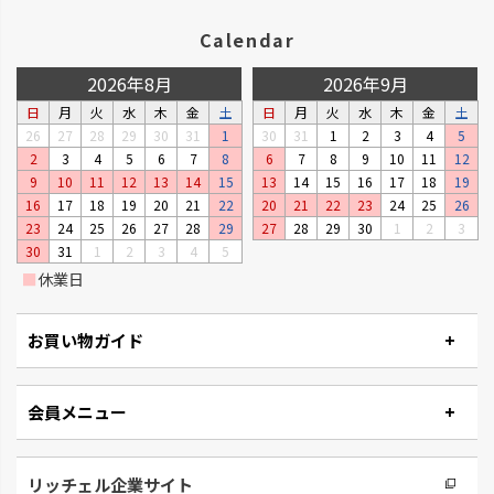
Calendar
シンプルトーン
バスカHA
2026年8月
2026年9月
シンプルで機能的です。
浴室の壁面パネルとコーディネー
日
月
火
水
木
金
土
日
月
火
水
木
金
土
トできます。
26
27
28
29
30
31
1
30
31
1
2
3
4
5
2
3
4
5
6
7
8
6
7
8
9
10
11
12
9
10
11
12
13
14
15
13
14
15
16
17
18
19
16
17
18
19
20
21
22
20
21
22
23
24
25
26
23
24
25
26
27
28
29
27
28
29
30
1
2
3
30
31
1
2
3
4
5
■
休業日
お買い物ガイド
会員メニュー
リュクレ
ダスポット
凹凸がなくお手入れしやすい形
使いやすい生活の必需品です。
状です。
リッチェル企業サイト