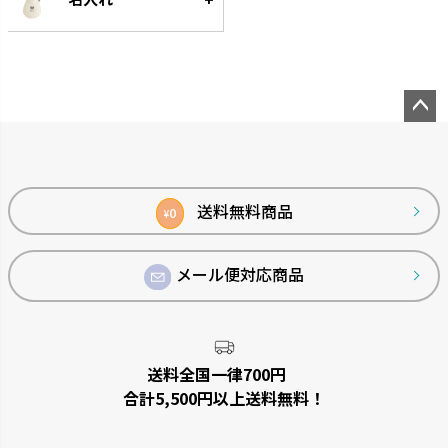
ペー
ジト
ップ
クレース
つくりおき
へ
送料無料商品
0
¥
インテリアにマッチするデザイ
作り置きに便利な食材小分け冷
ンです。
凍・冷蔵トレーです。
メール便対応商品
送料全国一律700円
合計5,500円以上送料無料！