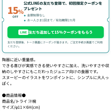
公式LINEの友だち登録で、初回限定クーポンを
15
プレゼント
%
金額制限なし
OFF
お一人さま1回まで／有効期限2カ月
友だち追加して15%クーポンをもらう
LINE
友だち登録後、トーク画面にクーポンが届きます。ご注文手続き画面でご利用
ください。
陶器に近い重量感。
できる喜びが実感できる使いやすさに加え、洗いやすさや収
納のしやすさにもこだわったジュニア向けの食器です。
スヌーピーのイラストをワンポイントに、シンプルに大人っ
ぽく。
●商品情報●
商品名/トライ 汁椀
サイズ/φ11×6H(cm)