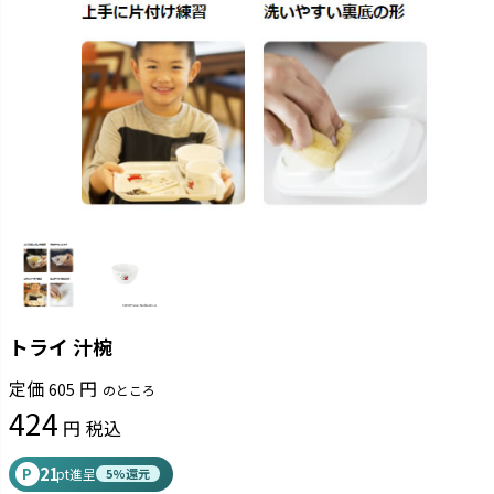
トライ 汁椀
定価
605
のところ
424
税込
21
P
pt進呈
5%還元