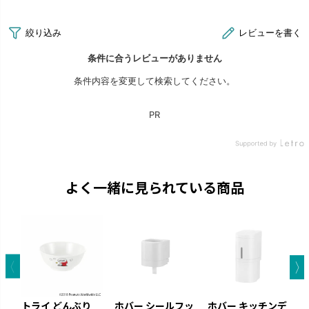
よく一緒に見られている商品
トライ どんぶり
ホバー シールフッ
ホバー キッチンデ
E