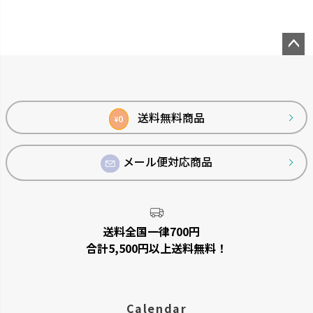
ペー
ジト
ップ
へ
送料無料商品
0
¥
メール便対応商品
シンプルトーン
バスカHA
シンプルで機能的です。
浴室の壁面パネルとコーディネー
トできます。
送料全国一律700円
合計5,500円以上送料無料！
Calendar