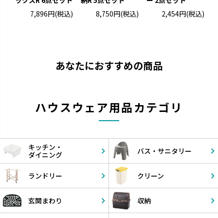
ックスR 6点セット
納R 5点セット
ー 2点セット
タ
7,896円
(税込)
8,750円
(税込)
2,454円
(税込)
あなたにおすすめの商品
ハウスウェア用品カテゴリ
キッチン・
バス・
サニタリー
ダイニング
ランドリー
クリーン
玄関まわり
収納