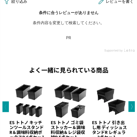
よく一緒に見られている商品
ES トトノ キッチ
ES トトノ ゴミ袋
ES トトノ 引き出
E
ンツールスタンド
ストッカー＆調味
し用 ディッシュス
R＆調味料収納ボ
料収納＆レジ袋収
タンドR レギュラ