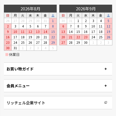
2026年8月
2026年9月
日
月
火
水
木
金
土
日
月
火
水
木
金
土
26
27
28
29
30
31
1
30
31
1
2
3
4
5
2
3
4
5
6
7
8
6
7
8
9
10
11
12
リュクレ
ダスポット
9
10
11
12
13
14
15
13
14
15
16
17
18
19
凹凸がなくお手入れしやすい形
使いやすい生活の必需品です。
16
17
18
19
20
21
22
20
21
22
23
24
25
26
状です。
23
24
25
26
27
28
29
27
28
29
30
1
2
3
30
31
1
2
3
4
5
■
休業日
お買い物ガイド
会員メニュー
リッチェル企業サイト