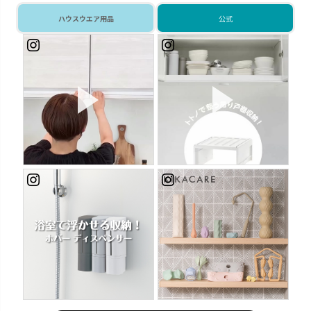
活
ハウスウエア用品
公式
り戸
 #
 #
始
キカケア
シェリー
疲れをやわらげてくれるセルフ
進化するキッチンに合わせて使
ケアアイテムです。
いやすさを実現しました。