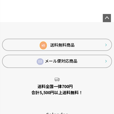
ペー
ジト
ップ
リュクレ
ダスポット
へ
送料無料商品
0
¥
凹凸がなくお手入れしやすい形
使いやすい生活の必需品です。
状です。
メール便対応商品
送料全国一律700円
合計5,500円以上送料無料！