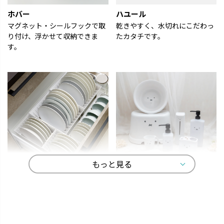
―
el
ホバー
ハユール
―
り
戸棚
ュラ
マグネット・シールフックで取
乾きやすく、水切れにこだわっ
レギ
m））
り付け、浮かせて収納できま
たカタチです。
×2
. 
す。
 材
ェ
イド
ェ
#pr
材
――
―
―
―
稿
役
！
は
もっと見る
of
ッ
トトノ
ディック・ブルーナ
よく使うものをサッと取り出し
オトナかわいいラインナップ
く
て、家事効率がアップします。
で、選ぶ楽しみが広がります。
ri
プ
リッ