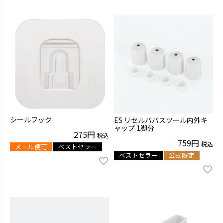
シールフック
ES リセルババスツール内外キ
ャップ 1脚分
275
税込
759
税込
メール便可
ベストセラー
ベストセラー
公式限定