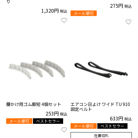
り
275
税込
1,320
税込
メール便可
腰かけ用ゴム脚短 4個セット
エアコン日よけ ワイド TU 910
固定ベルト
253
税込
633
税込
メール便可
ベストセラー
メール便可
ベストセラー
在庫切れ