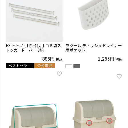
ES トトノ 引き出し用 ゴミ袋ス
ラクール ディッシュドレイナー
トッカーR バー 3組
用ポケット
886
1,265
税込
税込
ベストセラー
公式限定