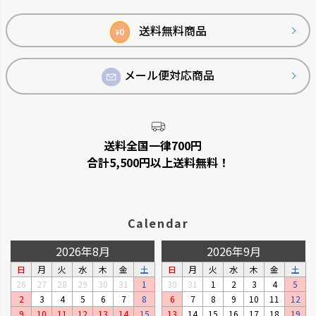
ップ
クレース
つくりおき
へ
送料無料商品
0
¥
インテリアにマッチするデザイ
作り置きに便利な食材小分け冷
ンです。
凍・冷蔵トレーです。
メール便対応商品
送料全国一律700円
合計5,500円以上送料無料！
Calendar
シンプルトーン
バスカHA
2026年8月
2026年9月
シンプルで機能的です。
浴室の壁面パネルとコーディネー
日
月
火
水
木
金
土
日
月
火
水
木
金
土
トできます。
26
27
28
29
30
31
1
30
31
1
2
3
4
5
2
3
4
5
6
7
8
6
7
8
9
10
11
12
9
10
11
12
13
14
15
13
14
15
16
17
18
19