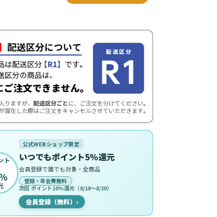
公式WEBショップ限定
いつでもポイント5%還元
ント
会員登録で誰でも対象・全商品
%
登録・年会費無料
元
次回 ポイント10%還元（8/18〜8/20）
会員登録（無料）
›