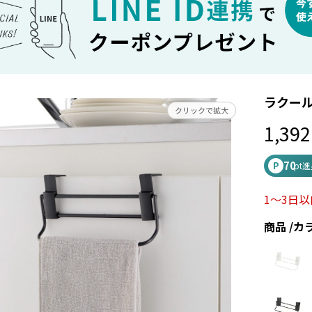
ラクール
クリックで拡大
1,392
70
P
pt
1～3日
商品
カ