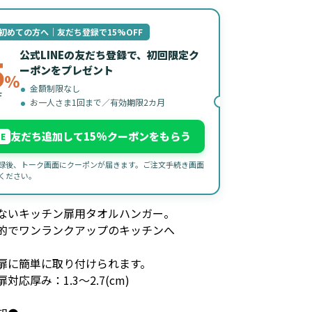
初めての方へ｜友だち登録で15%OFF
公式LINEの友だち登録で、初回限定ク
5
ーポンをプレゼント
%
金額制限なし
F
お一人さま1回まで／有効期限2カ月
友だち追加して15%クーポンをもらう
NE
録後、トーク画面にクーポンが届きます。ご注文手続き画面
ください。
ないキッチン扉用タオルハンガー。
的でワンランクアップのキッチンへ
扉に簡単に取り付けられます。
対応厚み：1.3～2.7(cm)