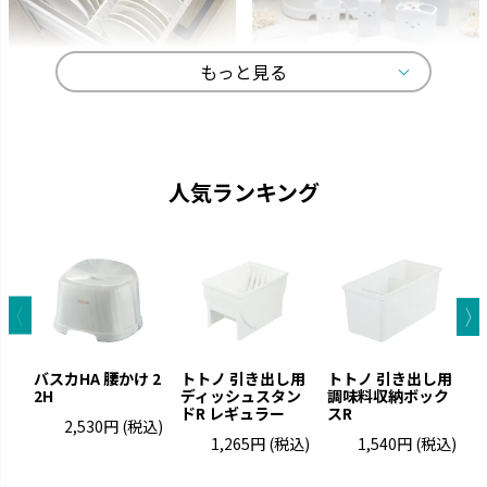
もっと見る
トトノ
ディック・ブルーナ
よく使うものをサッと取り出し
オトナかわいいラインナップで、
て、家事効率がアップします。
選ぶ楽しみが広がります。
人気ランキング
バスカHA 腰かけ 2
トトノ 引き出し用
トトノ 引き出し用
2H
ディッシュスタン
調味料収納ボック
ドR レギュラー
スR
ド
2,530円
(税込)
1,265円
(税込)
1,540円
(税込)
キカケア
シェリー
疲れをやわらげてくれるセルフ
進化するキッチンに合わせて使