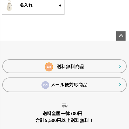
名入れ
シンプルトーン
バスカHA
シンプルで機能的です。
浴室の壁面パネルとコーディネー
トできます。
ペー
ジト
ップ
へ
送料無料商品
0
¥
メール便対応商品
リュクレ
ダスポット
凹凸がなくお手入れしやすい形
使いやすい生活の必需品です。
送料全国一律700円
状です。
合計5,500円以上送料無料！