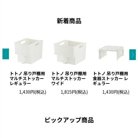
ケアアイテムです。
いやすさを実現しました。
新着商品
トトノ 吊り戸棚用
トトノ 吊り戸棚用
トトノ 吊り戸棚用
マルチストッカー
マルチストッカー
食器ストッカー レ
レギュラー
ワイド
ギュラー
カラリ
ラクール
1,430円
(税込)
1,815円
(税込)
1,430円
(税込)
引っかけて乾かすことができま
機能的なアイテムでワンランクア
す。
ップしたキッチンを実現します。
ピックアップ商品