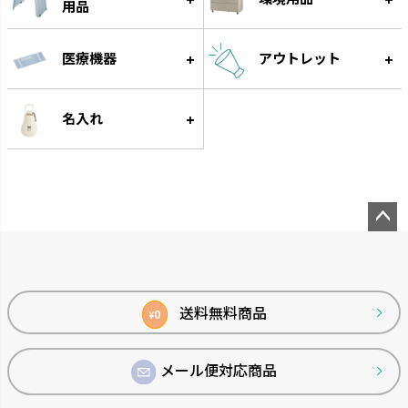
用品
医療機器
アウトレット
クレース
つくりおき
インテリアにマッチするデザイ
作り置きに便利な食材小分け冷
名入れ
ンです。
凍・冷蔵トレーです。
ペー
ジト
ップ
へ
送料無料商品
0
¥
メール便対応商品
シンプルトーン
バスカHA
シンプルで機能的です。
浴室の壁面パネルとコーディネー