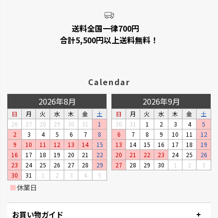
トできます。
送料全国一律700円
合計5,500円以上送料無料！
Calendar
2026年8月
2026年9月
日
月
火
水
木
金
土
日
月
火
水
木
金
土
26
27
28
29
30
31
1
30
31
1
2
3
4
5
2
3
4
5
6
7
8
6
7
8
9
10
11
12
リュクレ
ダスポット
9
10
11
12
13
14
15
13
14
15
16
17
18
19
凹凸がなくお手入れしやすい形
使いやすい生活の必需品です。
16
17
18
19
20
21
22
20
21
22
23
24
25
26
状です。
23
24
25
26
27
28
29
27
28
29
30
1
2
3
30
31
1
2
3
4
5
■
休業日
お買い物ガイド