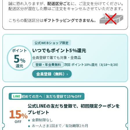
公式WEBショップ限定
いつでもポイント5%還元
ポイント
5
会員登録で誰でも対象・全商品
%
登録・年会費無料
次回 ポイント10%還元（8/18〜8/20）
還元
会員登録（無料）
›
初めての方へ｜友だち登録で15%OFF
LINE
公式LINEの友だち登録で、初回限定クーポンを
15
プレゼント
%
金額制限なし
OFF
お一人さま1回まで／有効期限2カ月