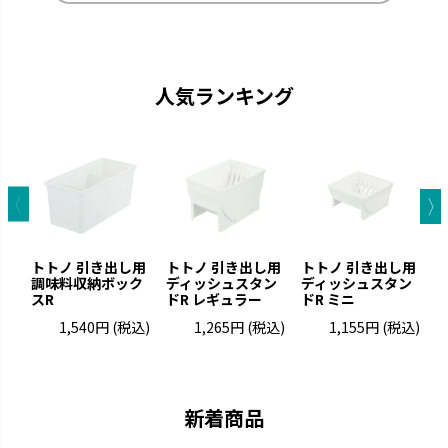
トトノ
ディック・ブルーナ
よく使うものをサッと取り出し
オトナかわいいラインナップで、
て、家事効率がアップします。
選ぶ楽しみが広がります。
人気ランキング
トトノ 引き出し用
トトノ 引き出し用
トトノ 引き出し用
調味料収納ボック
ディッシュスタン
ディッシュスタン
スR
ドR レギュラー
ドR ミニ
1,540円
(税込)
1,265円
(税込)
1,155円
(税込)
キカケア
シェリー
疲れをやわらげてくれるセルフ
進化するキッチンに合わせて使
ケアアイテムです。
いやすさを実現しました。
新着商品