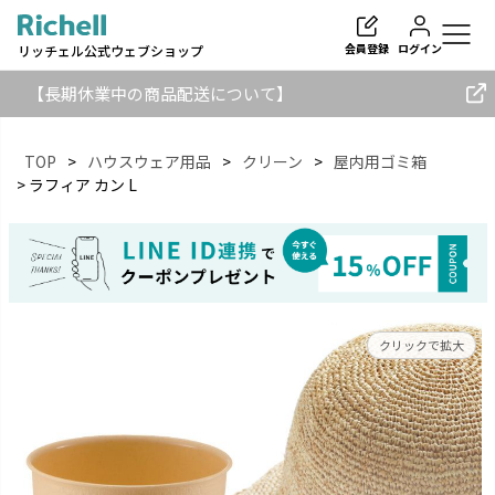
会員登録
ログイン
リッチェル公式ウェブショップ
【長期休業中の商品配送について】
TOP
ハウスウェア用品
クリーン
屋内用ゴミ箱
ラフィア カン L
検索
クリックで拡大