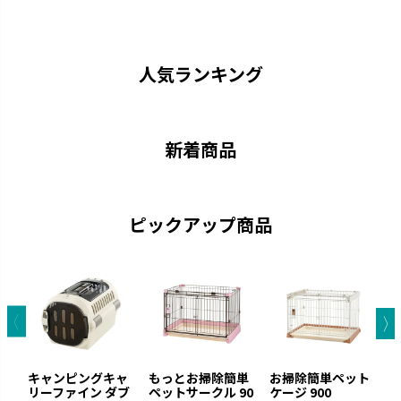
キャンピングキャリー
マークタス
ペットを守る丈夫なハードタイ
愛犬と一緒に大自然へ行きまし
プのキャリーです。
ょう。
人気ランキング
新着商品
ピックアップ商品
お掃除簡単
ラプレ
凹凸が少なくお手入れが簡単で
猫と過ごすおしゃれ空間を演出
す。
です。
キャンピングキャ
もっとお掃除簡単
お掃除簡単ペット
リーファイン ダブ
ペットサークル 90
ケージ 900
リ