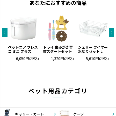
あなたにおすすめの商品
ペットニア フレス
トライ 歯みがき習
シェリー ワイヤー
コ ミニ プラス
慣スタートセット
水切りセット L
ッ
6,050円
(税込)
1,320円
(税込)
5,610円
(税込)
ペット用品カテゴリ
キャリー・
カート
ケージ