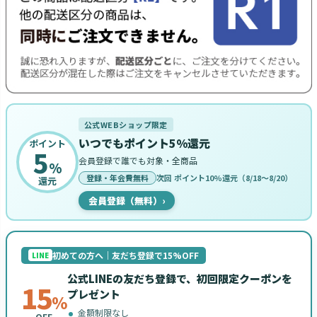
公式WEBショップ限定
いつでもポイント5%還元
ポイント
5
会員登録で誰でも対象・全商品
%
登録・年会費無料
次回 ポイント10%還元（8/18〜8/20）
還元
会員登録（無料）
›
初めての方へ｜友だち登録で15%OFF
LINE
公式LINEの友だち登録で、初回限定クーポンを
15
プレゼント
%
金額制限なし
OFF