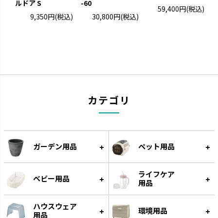
ルドア S
-60
59,400円
(税込)
9,350円
(税込)
30,800円
(税込)
ナーフドッグ
トンカ
カテゴリ
愛犬と一緒に遊べるコミュニケ
タイヤ素材で大満足の噛みごた
ーション玩具です。
えです。
ガーデン用品
ペット用品
ライフケア
ベビー用品
用品
ハウスウェア
環境用品
用品