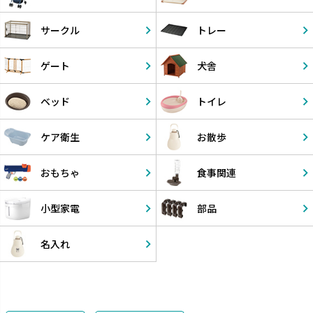
サークル
トレー
ゲート
犬舎
ベッド
トイレ
ケア衛生
お散歩
おもちゃ
食事関連
小型家電
部品
名入れ