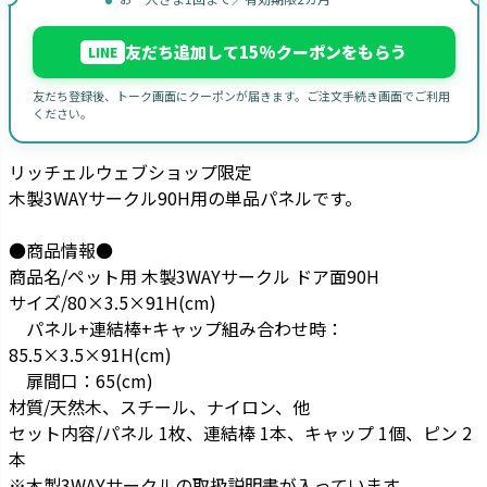
友だち追加して15%クーポンをもらう
LINE
友だち登録後、トーク画面にクーポンが届きます。ご注文手続き画面でご利用
ください。
リッチェルウェブショップ限定
木製3WAYサークル90H用の単品パネルです。
●商品情報●
商品名/ペット用 木製3WAYサークル ドア面90H
サイズ/80×3.5×91H(cm)
パネル+連結棒+キャップ組み合わせ時：
85.5×3.5×91H(cm)
扉間口：65(cm)
材質/天然木、スチール、ナイロン、他
セット内容/パネル 1枚、連結棒 1本、キャップ 1個、ピン 2
本
※木製3WAYサークルの取扱説明書が入っています。