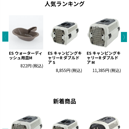
人気ランキング
ES ウォーターディ
ES キャンピングキ
ES キャンピングキ
ッシュ用皿M
ャリーR ダブルド
ャリーR ダブルド
ア S
ア M
822円
(税込)
8,855円
(税込)
11,385円
(税込)
お掃除簡単
ラプレ
凹凸が少なくお手入れが簡単で
猫と過ごすおしゃれ空間を演出
す。
です。
新着商品