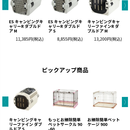
ES キャンピングキ
ES キャンピングキ
キャンピングキャ
ャリーR ダブルド
ャリーR ダブルド
リーファインR ダ
リ
ア M
ア S
ブルドア M
ブ
ナーフドッグ
トンカ
11,385円
(税込)
8,855円
(税込)
13,200円
(税込)
愛犬と一緒に遊べるコミュニケ
タイヤ素材で大満足の噛みごた
ーション玩具です。
えです。
ピックアップ商品
キャンピングキャ
もっとお掃除簡単
お掃除簡単ペット
リーファイン ダブ
ペットサークル 90
ケージ 900
リ
ルドア S
-60