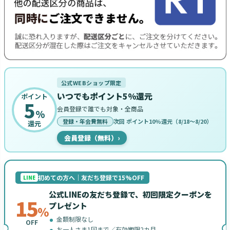
公式WEBショップ限定
いつでもポイント5%還元
ポイント
5
会員登録で誰でも対象・全商品
%
登録・年会費無料
次回 ポイント10%還元（8/18〜8/20）
還元
会員登録（無料）
›
初めての方へ｜友だち登録で15%OFF
LINE
公式LINEの友だち登録で、初回限定クーポンを
15
プレゼント
%
金額制限なし
OFF
お一人さま1回まで／有効期限2カ月