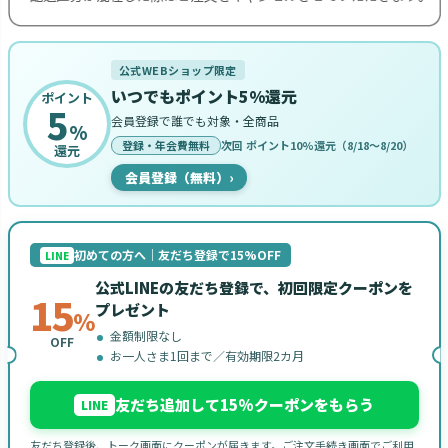
公式WEBショップ限定
いつでもポイント5%還元
ポイント
5
会員登録で誰でも対象・全商品
%
登録・年会費無料
次回 ポイント10%還元（8/18〜8/20）
還元
会員登録（無料）
›
初めての方へ｜友だち登録で15%OFF
LINE
公式LINEの友だち登録で、初回限定クーポンを
15
プレゼント
%
金額制限なし
OFF
お一人さま1回まで／有効期限2カ月
友だち追加して15%クーポンをもらう
LINE
友だち登録後、トーク画面にクーポンが届きます。ご注文手続き画面でご利用