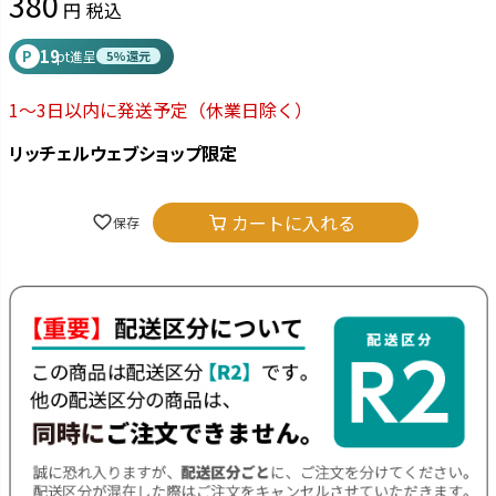
380
税込
19
P
pt進呈
5%還元
1～3日以内に発送予定
（休業日除く）
リッチェルウェブショップ限定
カートに入れる