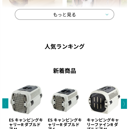
もっと見る
キャンピングキャリー
マークタス
ペットを守る丈夫なハードタイ
愛犬と一緒に大自然へ行きまし
プのキャリーです。
ょう。
人気ランキング
新着商品
お掃除簡単
ラプレ
ES キャンピングキ
ES キャンピングキ
キャンピングキャ
凹凸が少なくお手入れが簡単で
猫と過ごすおしゃれ空間を演出
ャリーR ダブルド
ャリーR ダブルド
リーファインR ダ
リ
す。
です。