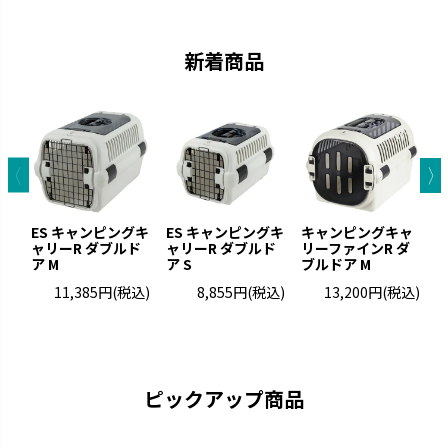
新着商品
お掃除簡単
ラプレ
ES キャンピングキ
ES キャンピングキ
キャンピングキャ
凹凸が少なくお手入れが簡単で
猫と過ごすおしゃれ空間を演出
ャリーR ダブルド
ャリーR ダブルド
リーファインR ダ
リ
す。
です。
ア M
ア S
ブルドア M
ブ
11,385円
(税込)
8,855円
(税込)
13,200円
(税込)
ピックアップ商品