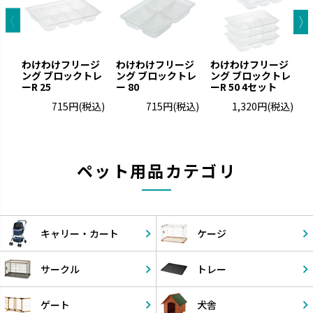
わけわけフリージ
わけわけフリージ
わけわけフリージ
E
ング ブロックトレ
ング ブロックトレ
ング ブロックトレ
ャ
ーR 25
ー 80
ーR 50 4セット
ア
715円
(税込)
715円
(税込)
1,320円
(税込)
ペット用品カテゴリ
キャリー・
カート
ケージ
サークル
トレー
ゲート
犬舎