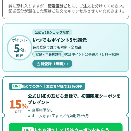
公式WEBショップ限定
いつでもポイント5%還元
ポイント
5
会員登録で誰でも対象・全商品
%
登録・年会費無料
次回 ポイント10%還元（8/18〜8/20）
還元
会員登録（無料）
›
初めての方へ｜友だち登録で15%OFF
LINE
公式LINEの友だち登録で、初回限定クーポンを
15
プレゼント
%
金額制限なし
OFF
お一人さま1回まで／有効期限2カ月
友だち追加して15%クーポンをもらう
LINE