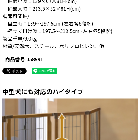
幅最小時：139×67×81H(cm)
幅最大時：213.5×52×81H(cm)
調節可能幅/
自立時：139～197.5cm (左右各6段階)
壁立て掛け時：197.5～213.5cm (左右各5段階)
製品重量/9.0kg
材質/天然木、スチール、ポリプロピレン、他
商品番号
058991
中型犬にも対応のハイタイプ