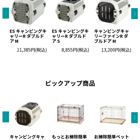
お掃除簡単
ラプレ
ES キャンピングキ
ES キャンピングキ
キャンピングキャ
凹凸が少なくお手入れが簡単で
猫と過ごすおしゃれ空間を演出
ャリーR ダブルド
ャリーR ダブルド
リーファインR ダ
リ
す。
です。
ア M
ア S
ブルドア M
ブ
11,385円
(税込)
8,855円
(税込)
13,200円
(税込)
ピックアップ商品
ナーフドッグ
トンカ
愛犬と一緒に遊べるコミュニケ
タイヤ素材で大満足の噛みごた
キャンピングキャ
もっとお掃除簡単
お掃除簡単ペット