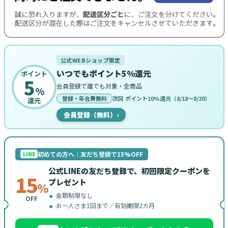
公式WEBショップ限定
いつでもポイント5%還元
ポイント
5
会員登録で誰でも対象・全商品
%
登録・年会費無料
次回 ポイント10%還元（8/18〜8/20）
還元
会員登録（無料）
›
初めての方へ｜友だち登録で15%OFF
LINE
公式LINEの友だち登録で、初回限定クーポンを
15
プレゼント
%
金額制限なし
OFF
お一人さま1回まで／有効期限2カ月