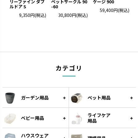
ーション玩具です。
リーファイン ダブ
ペットサークル 90
えです。
ケージ 900
リ
ルドア S
-60
59,400円
(税込)
9,350円
(税込)
30,800円
(税込)
カテゴリ
グルー
遊びながらフードをゆっくり食
ガーデン用品
ペット用品
べられる知遊玩具です。
ライフケア
ベビー用品
用品
ハウスウェア