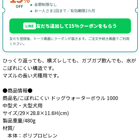
金額制限なし
OFF
お一人さま1回まで／有効期限2カ月
友だち追加して15%クーポンをもらう
LINE
友だち登録後、トーク画面にクーポンが届きます。ご注文手続き画面でご利用
ください。
ひっくり返っても、横ズレしても、ガブガブ飲んでも、水が
こぼれにくい構造です。
マズルの長い犬種用です。
●商品情報●
商品名/こぼれにくい ドッグウォーターボウル 1000
中型犬・大型犬用
サイズ/29×28.8×11.6H(cm)
製品重量/480g
材質/
本体：ポリプロピレン