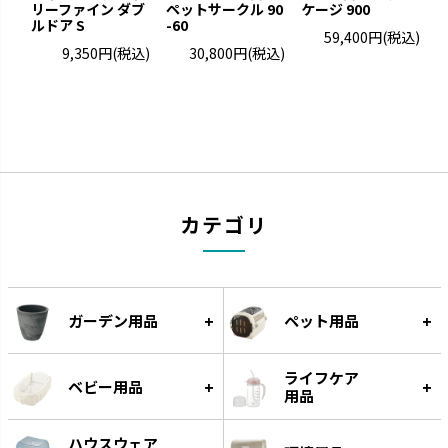
ーション玩具です。
リーファイン ダブ
ペットサークル 90
えです。
ケージ 900
リ
ルドア S
-60
59,400円
(税込)
9,350円
(税込)
30,800円
(税込)
カテゴリ
グルー
遊びながらフードをゆっくり食
ガーデン用品
ペット用品
べられる知遊玩具です。
ライフケア
ベビー用品
用品
ハウスウェア