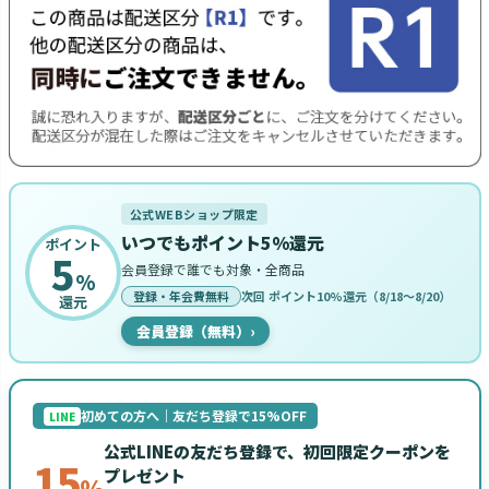
公式WEBショップ限定
いつでもポイント5%還元
ポイント
5
会員登録で誰でも対象・全商品
%
登録・年会費無料
次回 ポイント10%還元（8/18〜8/20）
還元
会員登録（無料）
›
初めての方へ｜友だち登録で15%OFF
LINE
公式LINEの友だち登録で、初回限定クーポンを
15
プレゼント
%