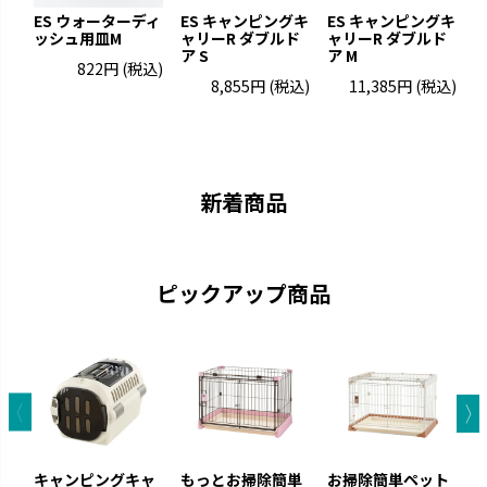
ES ウォーターディ
ES キャンピングキ
ES キャンピングキ
ッシュ用皿M
ャリーR ダブルド
ャリーR ダブルド
ア S
ア M
822円
(税込)
8,855円
(税込)
11,385円
(税込)
お掃除簡単
ラプレ
凹凸が少なくお手入れが簡単で
猫と過ごすおしゃれ空間を演出
す。
です。
新着商品
ピックアップ商品
ナーフドッグ
トンカ
愛犬と一緒に遊べるコミュニケ
タイヤ素材で大満足の噛みごた
キャンピングキャ
もっとお掃除簡単
お掃除簡単ペット