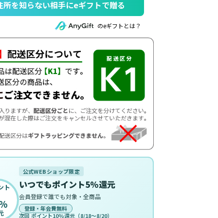
住所を知らない相手にeギフトで贈る
のeギフトとは？
公式WEBショップ限定
いつでもポイント5%還元
ント
会員登録で誰でも対象・全商品
%
登録・年会費無料
元
次回 ポイント10%還元（8/18〜8/20）