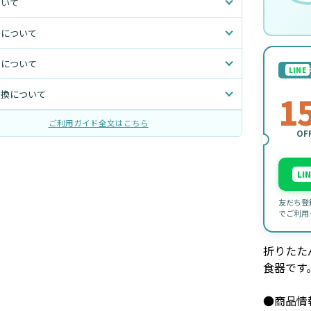
ついて
いについて
トについて
LINE
交換について
1
ご利用ガイド全文はこちら
OF
LI
友だち登
でご利用
折りたた
食器です
●商品情