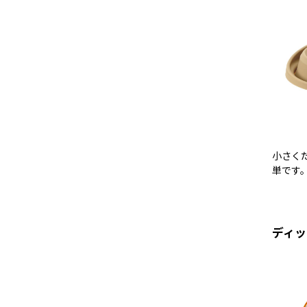
小さく
単です
ディッ