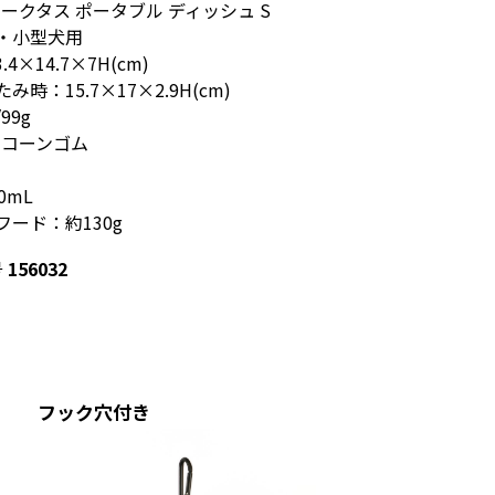
ークタス ポータブル ディッシュ S
・小型犬用
.4×14.7×7H(cm)
時：15.7×17×2.9H(cm)
99g
リコーンゴム
0mL
ード：約130g
号
156032
フック穴付き