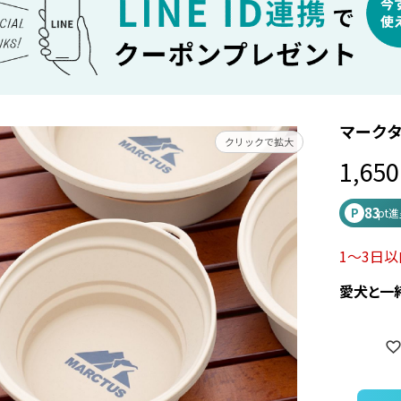
マークタ
クリックで拡大
1,650
83
P
pt
1～3日
愛犬と一