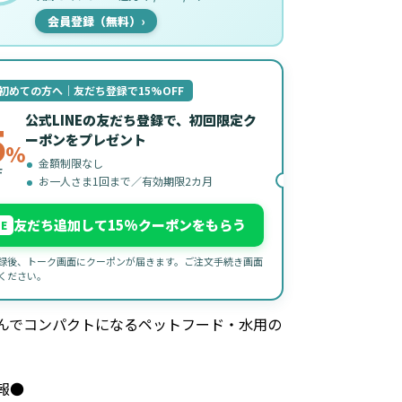
会員登録（無料）
›
初めての方へ｜友だち登録で15%OFF
公式LINEの友だち登録で、初回限定ク
5
ーポンをプレゼント
%
金額制限なし
F
お一人さま1回まで／有効期限2カ月
友だち追加して15%クーポンをもらう
NE
録後、トーク画面にクーポンが届きます。ご注文手続き画面
ください。
んでコンパクトになるペットフード・水用の
。
報●