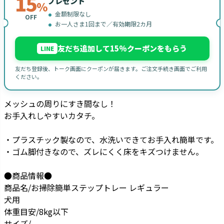
15
プレゼント
%
金額制限なし
OFF
お一人さま1回まで／有効期限2カ月
友だち追加して15%クーポンをもらう
LINE
友だち登録後、トーク画面にクーポンが届きます。ご注文手続き画面でご利用
ください。
メッシュの周りにすき間なし！
お手入れしやすいカタチ。
・プラスチック製なので、水洗いできてお手入れ簡単です。
・ゴム脚付きなので、ズレにくく床をキズつけません。
●商品情報●
商品名/お掃除簡単ステップトレー レギュラー
犬用
体重目安/8kg以下
サイズ/