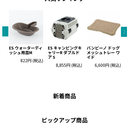
ES ウォーターディ
ES キャンピングキ
バンビーノ ドッグ
E
ッシュ用皿M
ャリーR ダブルド
メッシュトレー ワ
ャ
ア S
イド
ア
822円
(税込)
8,855円
(税込)
6,600円
(税込)
お掃除簡単
ラプレ
凹凸が少なくお手入れが簡単で
猫と過ごすおしゃれ空間を演出
す。
です。
新着商品
ピックアップ商品