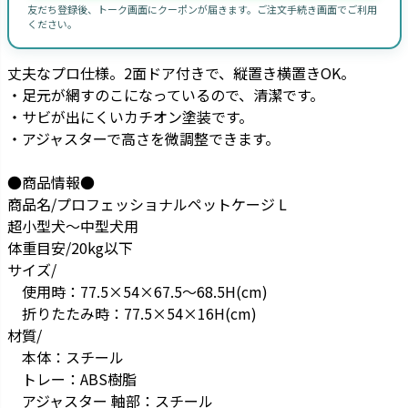
友だち登録後、トーク画面にクーポンが届きます。ご注文手続き画面でご利用
ください。
丈夫なプロ仕様。2面ドア付きで、縦置き横置きOK。
・足元が網すのこになっているので、清潔です。
・サビが出にくいカチオン塗装です。
・アジャスターで高さを微調整できます。
●商品情報●
商品名/プロフェッショナルペットケージ L
超小型犬～中型犬用
体重目安/20kg以下
サイズ/
使用時：77.5×54×67.5～68.5H(cm)
折りたたみ時：77.5×54×16H(cm)
材質/
本体：スチール
トレー：ABS樹脂
アジャスター 軸部：スチール