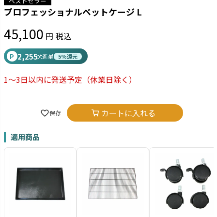
ベストセラー
プロフェッショナルペットケージ L
45,100
税込
2,255
P
pt進呈
5%還元
1～3日以内に発送予定
（休業日除く）
カートに入れる
適用商品