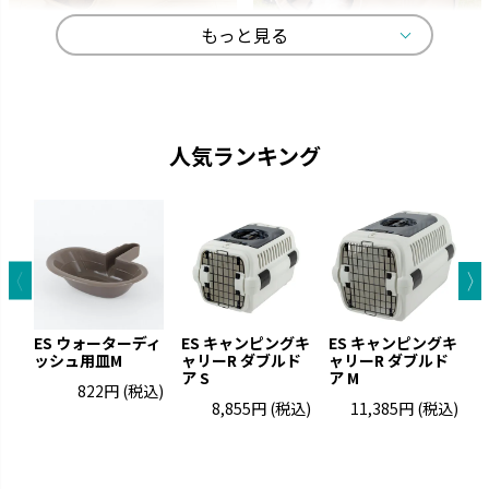
もっと見る
キャンピングキャリー
マークタス
ペットを守る丈夫なハードタイ
愛犬と一緒に大自然へ行きまし
プのキャリーです。
ょう。
人気ランキング
ES ウォーターディ
ES キャンピングキ
ES キャンピングキ
ッシュ用皿M
ャリーR ダブルド
ャリーR ダブルド
ア S
ア M
822円
(税込)
8,855円
(税込)
11,385円
(税込)
お掃除簡単
ラプレ
凹凸が少なくお手入れが簡単で
猫と過ごすおしゃれ空間を演出
す。
です。