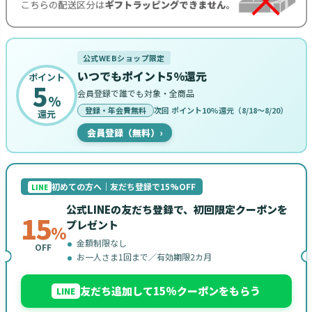
公式WEBショップ限定
いつでもポイント5%還元
ポイント
5
会員登録で誰でも対象・全商品
%
登録・年会費無料
次回 ポイント10%還元（8/18〜8/20）
還元
会員登録（無料）
›
初めての方へ｜友だち登録で15%OFF
LINE
公式LINEの友だち登録で、初回限定クーポンを
15
プレゼント
%
金額制限なし
OFF
お一人さま1回まで／有効期限2カ月
友だち追加して15%クーポンをもらう
LINE