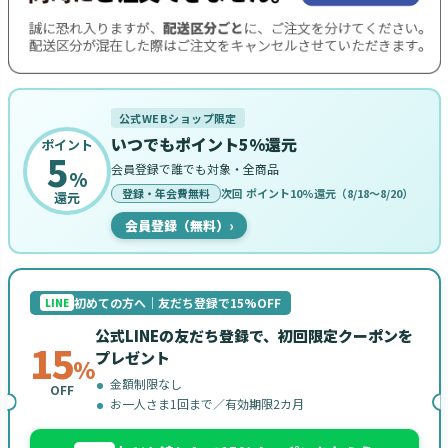
公式WEBショップ限定
いつでもポイント5%還元
ポイント
5
会員登録で誰でも対象・全商品
%
登録・年会費無料
次回 ポイント10%還元（8/18〜8/20）
還元
会員登録（無料）
›
初めての方へ｜友だち登録で15%OFF
LINE
公式LINEの友だち登録で、初回限定クーポンを
15
プレゼント
%
金額制限なし
OFF
お一人さま1回まで／有効期限2カ月