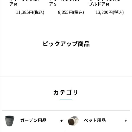
ア M
ア S
ブルドア M
ブ
ナーフドッグ
トンカ
11,385円
(税込)
8,855円
(税込)
13,200円
(税込)
愛犬と一緒に遊べるコミュニケ
タイヤ素材で大満足の噛みごた
ーション玩具です。
えです。
ピックアップ商品
カテゴリ
グルー
遊びながらフードをゆっくり食
べられる知遊玩具です。
ガーデン用品
ペット用品