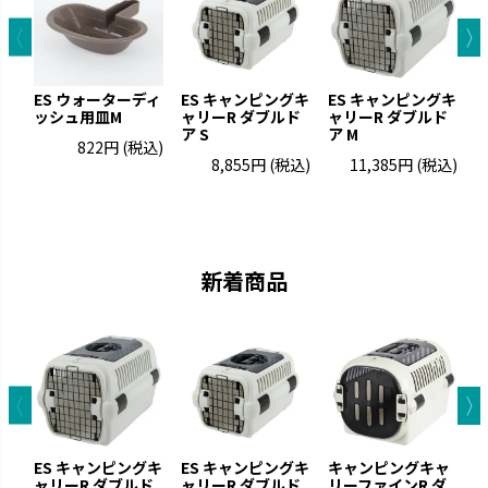
ES ウォーターディ
ES キャンピングキ
ES キャンピングキ
ッシュ用皿M
ャリーR ダブルド
ャリーR ダブルド
ア S
ア M
822円
(税込)
8,855円
(税込)
11,385円
(税込)
お掃除簡単
ラプレ
凹凸が少なくお手入れが簡単で
猫と過ごすおしゃれ空間を演出
す。
です。
新着商品
ES キャンピングキ
ES キャンピングキ
キャンピングキャ
ャリーR ダブルド
ャリーR ダブルド
リーファインR ダ
リ