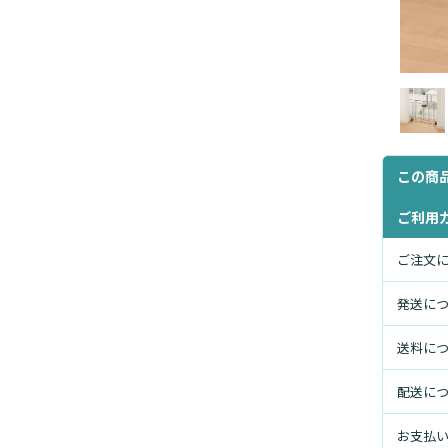
この商
ご利用
ご注文
発送に
送料に
配送に
お支払