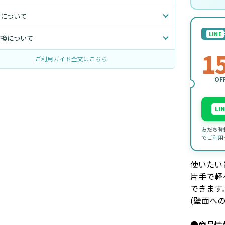
トについて
LINE
交換について
1
ご利用ガイド全文はこちら
OF
LI
友だち登
でご利用
使いたい
片手で軽
できます
(壁面へ
●商品情