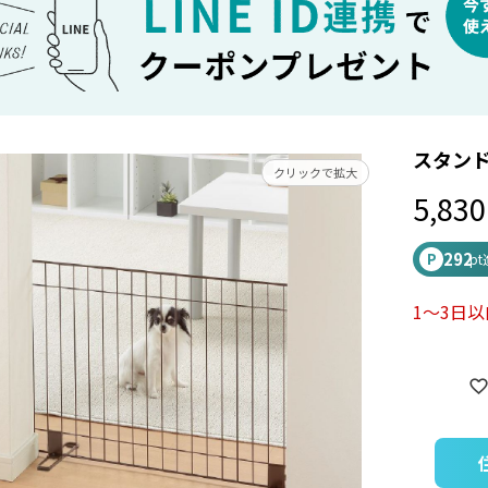
スタンド
クリックで拡大
5,830
292
P
p
1～3日