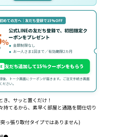
初めての方へ｜友だち登録で15%OFF
公式LINEの友だち登録で、初回限定ク
5
ーポンをプレゼント
%
金額制限なし
F
お一人さま1回まで／有効期限2カ月
友だち追加して15%クーポンをもらう
NE
録後、トーク画面にクーポンが届きます。ご注文手続き画面
ください。
とき、サッと置くだけ！
々持てるから、素早く部屋と通路を間仕切り
。
の突っ張り取付タイプではありません)
報●