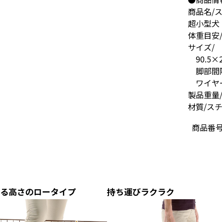
商品名/
超小型犬
体重目安/
サイズ/
90.5×2
脚部間隔：
ワイヤー
製品重量/1
材質/ス
商品番
る高さのロータイプ
持ち運びラクラク