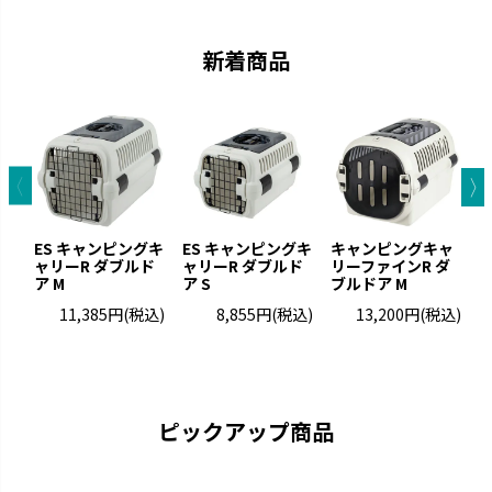
す。
です。
新着商品
ES キャンピングキ
ES キャンピングキ
キャンピングキャ
ャリーR ダブルド
ャリーR ダブルド
リーファインR ダ
リ
ア M
ア S
ブルドア M
ブ
ナーフドッグ
トンカ
11,385円
(税込)
8,855円
(税込)
13,200円
(税込)
愛犬と一緒に遊べるコミュニケ
タイヤ素材で大満足の噛みごた
ーション玩具です。
えです。
ピックアップ商品