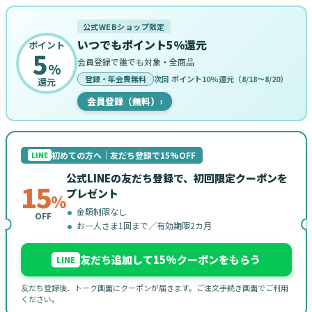
公式WEBショップ限定
いつでもポイント5%還元
ポイント
5
会員登録で誰でも対象・全商品
%
登録・年会費無料
次回 ポイント10%還元（8/18〜8/20）
還元
会員登録（無料）
›
初めての方へ｜友だち登録で15%OFF
LINE
公式LINEの友だち登録で、初回限定クーポンを
15
プレゼント
%
金額制限なし
OFF
お一人さま1回まで／有効期限2カ月
友だち追加して15%クーポンをもらう
LINE
友だち登録後、トーク画面にクーポンが届きます。ご注文手続き画面でご利用
ください。