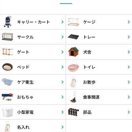
キャリー・
カート
ケージ
サークル
トレー
ゲート
犬舎
ベッド
トイレ
ケア衛生
お散歩
おもちゃ
食事関連
小型家電
部品
名入れ