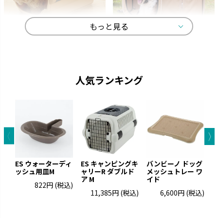
もっと見る
キャンピングキャリー
マークタス
ペットを守る丈夫なハードタイ
愛犬と一緒に大自然へ行きまし
プのキャリーです。
ょう。
人気ランキング
ES ウォーターディ
ES キャンピングキ
バンビーノ ドッグ
E
ッシュ用皿M
ャリーR ダブルド
メッシュトレー ワ
ャ
ア M
イド
ア
822円
(税込)
11,385円
(税込)
6,600円
(税込)
お掃除簡単
ラプレ
凹凸が少なくお手入れが簡単で
猫と過ごすおしゃれ空間を演出