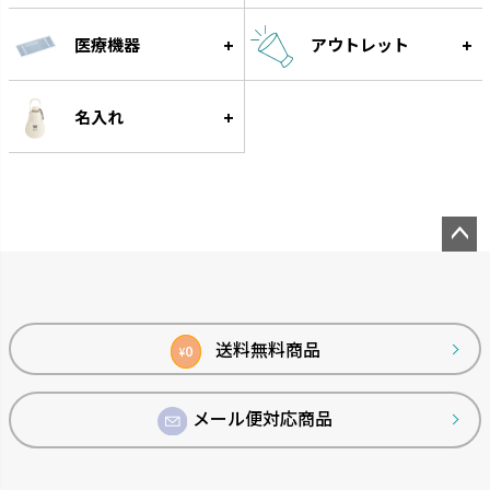
愛犬と一緒に遊べるコミュニケ
タイヤ素材で大満足の噛みごた
ーション玩具です。
えです。
医療機器
アウトレット
名入れ
ペー
ジト
ップ
グルー
へ
送料無料商品
0
¥
遊びながらフードをゆっくり食
べられる知遊玩具です。
メール便対応商品