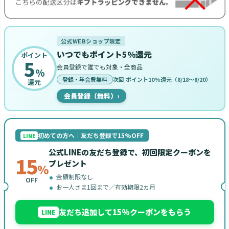
公式WEBショップ限定
いつでもポイント5%還元
ポイント
5
会員登録で誰でも対象・全商品
%
登録・年会費無料
次回 ポイント10%還元（8/18〜8/20）
還元
会員登録（無料）
›
初めての方へ｜友だち登録で15%OFF
LINE
公式LINEの友だち登録で、初回限定クーポンを
15
プレゼント
%
金額制限なし
OFF
お一人さま1回まで／有効期限2カ月
友だち追加して15%クーポンをもらう
LINE