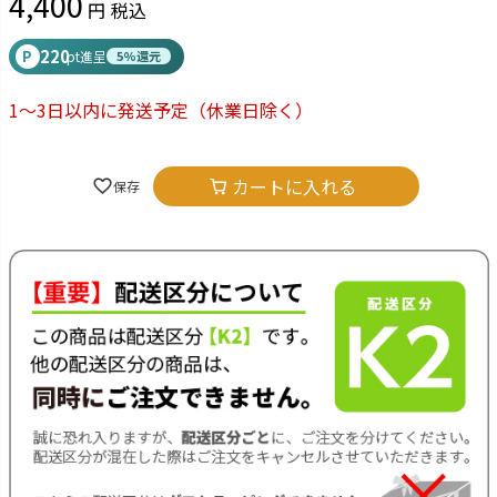
4,400
税込
220
P
pt進呈
5%還元
1～3日以内に発送予定
（休業日除く）
カートに入れる