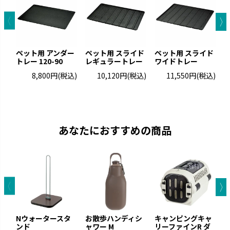
ペット用 アンダー
ペット用 スライド
ペット用 スライド
トレー 120-90
レギュラートレー
ワイドトレー
単
8,800円
(税込)
10,120円
(税込)
11,550円
(税込)
あなたにおすすめの商品
Nウォータースタ
お散歩ハンディシ
キャンピングキャ
ンド
ャワー M
リーファインR ダ
ト