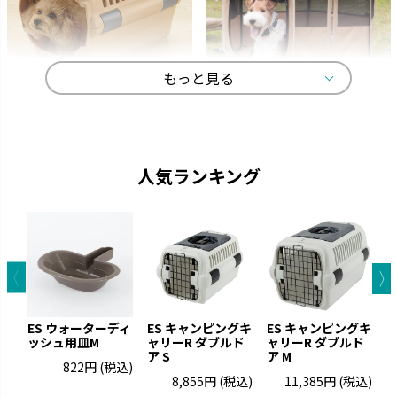
もっと見る
キャンピングキャリー
マークタス
ペットを守る丈夫なハードタイ
愛犬と一緒に大自然へ行きまし
プのキャリーです。
ょう。
人気ランキング
ES ウォーターディ
ES キャンピングキ
ES キャンピングキ
ッシュ用皿M
ャリーR ダブルド
ャリーR ダブルド
ア S
ア M
822円
(税込)
8,855円
(税込)
11,385円
(税込)
お掃除簡単
ラプレ