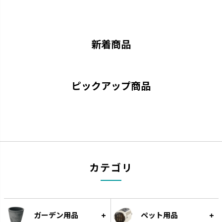
凹凸が少なくお手入れが簡単で
猫と過ごすおしゃれ空間を演出
す。
です。
新着商品
ピックアップ商品
ナーフドッグ
トンカ
カテゴリ
愛犬と一緒に遊べるコミュニケ
タイヤ素材で大満足の噛みごた
ーション玩具です。
えです。
ガーデン用品
ペット用品