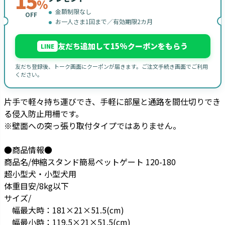
15
%
金額制限なし
OFF
お一人さま1回まで／有効期限2カ月
友だち追加して15%クーポンをもらう
LINE
友だち登録後、トーク画面にクーポンが届きます。ご注文手続き画面でご利用
ください。
片手で軽々持ち運びでき、手軽に部屋と通路を間仕切りでき
る侵入防止用柵です。
※壁面への突っ張り取付タイプではありません。
●商品情報●
商品名/伸縮スタンド簡易ペットゲート 120-180
超小型犬・小型犬用
体重目安/8kg以下
サイズ/
幅最大時：181×21×51.5(cm)
幅最小時：119.5×21×51.5(cm)