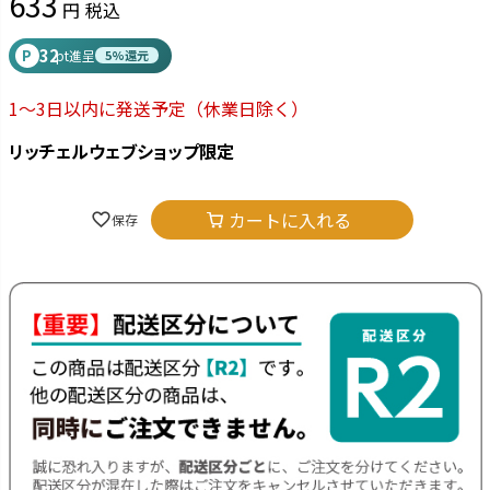
633
税込
32
P
pt進呈
5%還元
1～3日以内に発送予定
（休業日除く）
リッチェルウェブショップ限定
カートに入れる