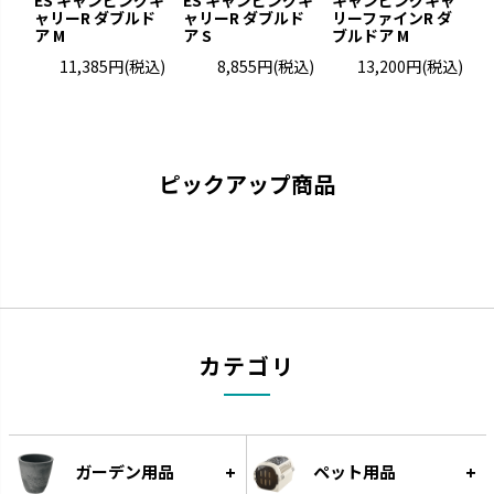
ES キャンピングキ
ES キャンピングキ
キャンピングキャ
凹凸が少なくお手入れが簡単で
猫と過ごすおしゃれ空間を演出
ャリーR ダブルド
ャリーR ダブルド
リーファインR ダ
リ
す。
です。
ア M
ア S
ブルドア M
ブ
11,385円
(税込)
8,855円
(税込)
13,200円
(税込)
ピックアップ商品
ナーフドッグ
トンカ
カテゴリ
愛犬と一緒に遊べるコミュニケ
タイヤ素材で大満足の噛みごた
ーション玩具です。
えです。
ガーデン用品
ペット用品