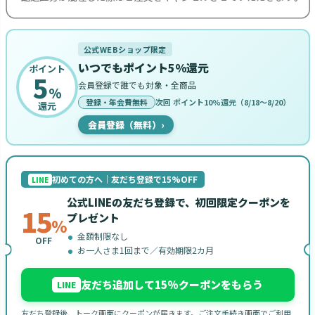
公式WEBショップ限定
いつでもポイント5%還元
ポイント
5
会員登録で誰でも対象・全商品
%
登録・年会費無料
次回 ポイント10%還元（8/18〜8/20）
還元
会員登録（無料）
›
初めての方へ｜友だち登録で15%OFF
LINE
公式LINEの友だち登録で、初回限定クーポンを
15
プレゼント
%
金額制限なし
OFF
お一人さま1回まで／有効期限2カ月
友だち追加して15%クーポンをもらう
LINE
友だち登録後、トーク画面にクーポンが届きます。ご注文手続き画面でご利用