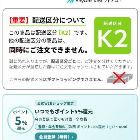
のeギフトとは？
公式WEBショップ限定
いつでもポイント5%還元
ポイント
5
会員登録で誰でも対象・全商品
%
登録・年会費無料
次回 ポイント10%還元（8/18〜8/20）
還元
会員登録（無料）
›