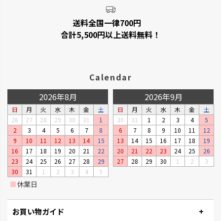
ベビーリーフプランター
ステッチ
送料全国一律700円
窓辺やキッチンで、手軽に菜園が
やさしいたたずまいのプランタ
合計5,500円以上送料無料！
楽しめるプランターです。
ーです。
Calendar
2026年8月
2026年9月
日
月
火
水
木
金
土
日
月
火
水
木
金
土
26
27
28
29
30
31
1
30
31
1
2
3
4
5
2
3
4
5
6
7
8
6
7
8
9
10
11
12
9
10
11
12
13
14
15
13
14
15
16
17
18
19
16
17
18
19
20
21
22
20
21
22
23
24
25
26
23
24
25
26
27
28
29
27
28
29
30
1
2
3
30
31
1
2
3
4
5
タウンプランター
ナチュリー
■
休業日
軽くて丈夫な大型プランターで
木の温もりと風合いでナチュラ
す。
ルです。
お買い物ガイド