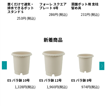
置くだけで通気・
フォーレ スクエア
菜園ポット用 支柱
排水できるポット
プレート 6号
留め具
ポ
スタンド S
286円
(税込)
231円
(税込)
253円
(税込)
グレーニー
クロレラの恵み
ペイントした手作りの風合いで
クロレラの効果で植物の生長を
す。
サポートします。
新着商品
ES バラ鉢 10号
ES バラ鉢 12号
ES バラ鉢 8号
1,328円
(税込)
1,960円
(税込)
974円
(税込)
ス
ウルオ
エコル
受皿に貯水する底面給水タイプ
手作り感のある暖かな風合いで