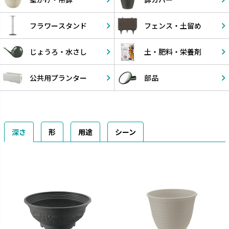
フラワー
スタンド
フェンス・
土留め
じょうろ・
水さし
土・肥料・
栄養剤
公共用
プランター
部品
深さ
形
用途
シーン