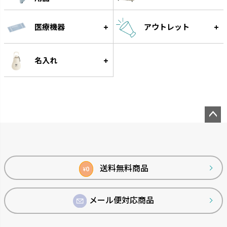
医療機器
アウトレット
名入れ
菜園上手
シャンファー
野菜を上手に育てる機能が充実
廃棄される食品資源を利用して
しています。
います。
ペー
ジト
ップ
へ
送料無料商品
0
¥
メール便対応商品