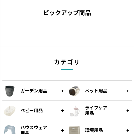
です。
す。
ピックアップ商品
カテゴリ
スラック ジョーロ
グレース
ガーデン用品
ペット用品
大容量なのにスリムなじょうろ
細く優しい水が根元に注げます。
です。
ライフケア
ベビー用品
用品
ハウスウェア
環境用品
用品