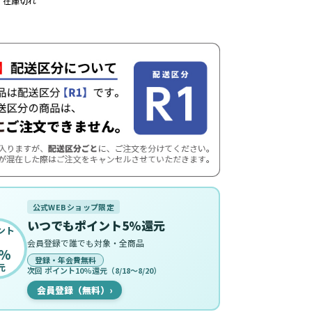
在庫切れ
公式WEBショップ限定
いつでもポイント5%還元
ント
会員登録で誰でも対象・全商品
%
登録・年会費無料
元
次回 ポイント10%還元（8/18〜8/20）
会員登録（無料）
›