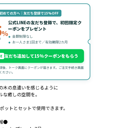
初めての方へ｜友だち登録で15%OFF
公式LINEの友だち登録で、初回限定ク
5
ーポンをプレゼント
%
金額制限なし
F
お一人さま1回まで／有効期限2カ月
友だち追加して15%クーポンをもらう
NE
録後、トーク画面にクーポンが届きます。ご注文手続き画面
ください。
の木の息遣いを感じるように
ルな癒しの空間を。
 ポットとセットで使用できます。
報●