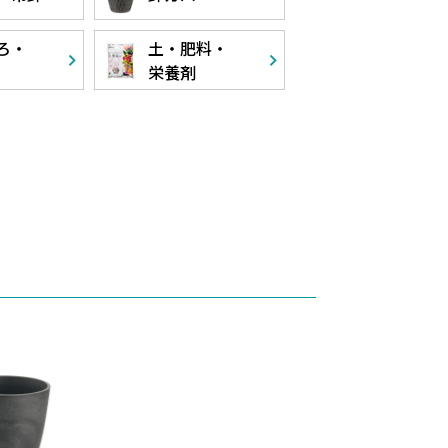
ろ・
土・肥料・
栄養剤