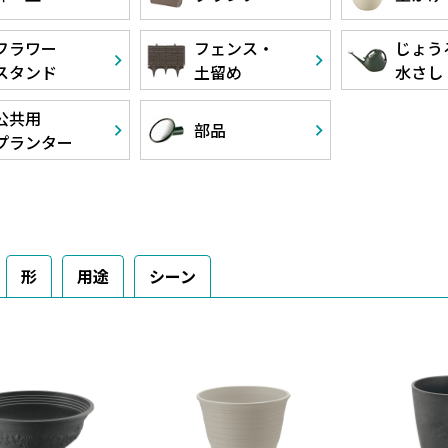
フラワー
フェンス・
じょう
スタンド
土留め
水さし
公共用
部品
プランター
形
用途
シーン