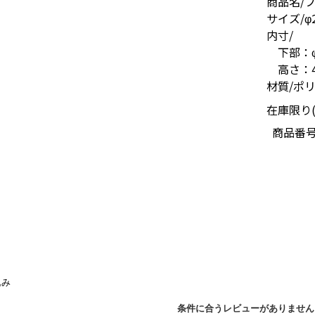
商品名/フ
サイズ/φ2
内寸/
下部：φ1
高さ：4.
材質/ポ
在庫限り(
商品番