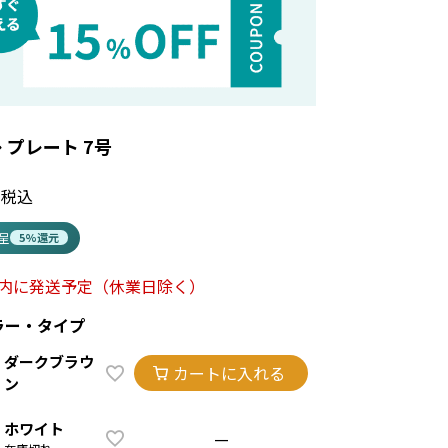
 プレート 7号
税込
進呈
5%還元
以内に発送予定
（休業日除く）
ラー・タイプ
ダークブラウ
カートに入れる
ン
ホワイト
—