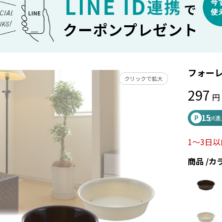
フォーレ
クリックで拡大
297
15
P
pt
1～3日
商品
カ