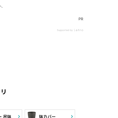
ゴリ
・
吊鉢
鉢カバー