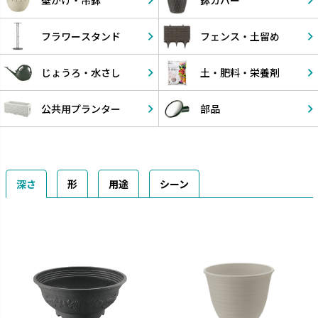
フラワー
スタンド
フェンス・
土留め
じょうろ・
水さし
土・肥料・
栄養剤
公共用
プランター
部品
深さ
形
用途
シーン