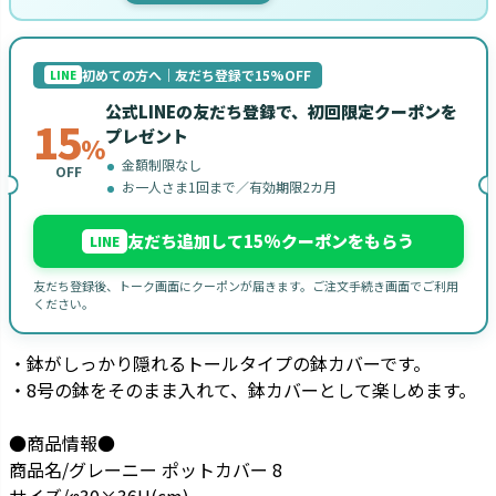
初めての方へ｜友だち登録で15%OFF
LINE
公式LINEの友だち登録で、初回限定クーポンを
15
プレゼント
%
金額制限なし
OFF
お一人さま1回まで／有効期限2カ月
友だち追加して15%クーポンをもらう
LINE
友だち登録後、トーク画面にクーポンが届きます。ご注文手続き画面でご利用
ください。
・鉢がしっかり隠れるトールタイプの鉢カバーです。
・8号の鉢をそのまま入れて、鉢カバーとして楽しめます。
●商品情報●
商品名/グレーニー ポットカバー 8
サイズ/φ30×36H(cm)