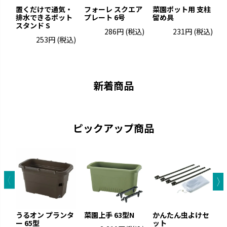
置くだけで通気・
フォーレ スクエア
菜園ポット用 支柱
排水できるポット
プレート 6号
留め具
ポ
スタンド S
286円
(税込)
231円
(税込)
253円
(税込)
グレーニー
クロレラの恵み
ペイントした手作りの風合いで
クロレラの効果で植物の生長を
す。
サポートします。
新着商品
ピックアップ商品
ウルオ
エコル
うるオン プランタ
菜園上手 63型N
かんたん虫よけセ
受皿に貯水する底面給水タイプ
手作り感のある暖かな風合いで
ー 65型
ット
ト