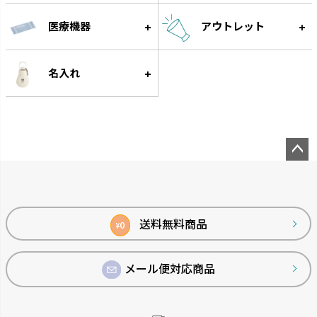
医療機器
アウトレット
名入れ
菜園上手
シャンファー
野菜を上手に育てる機能が充実
廃棄される食品資源を利用して
しています。
います。
ペー
ジト
ップ
へ
送料無料商品
0
¥
メール便対応商品