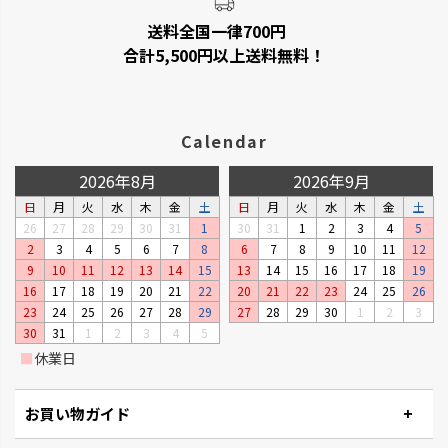
送料全国一律700円
ベビーリーフプランター
ステッチ
合計5,500円以上送料無料！
窓辺やキッチンで、手軽に菜園が
やさしいたたずまいのプランタ
楽しめるプランターです。
ーです。
Calendar
2026年8月
2026年9月
日
月
火
水
木
金
土
日
月
火
水
木
金
土
26
27
28
29
30
31
1
30
31
1
2
3
4
5
2
3
4
5
6
7
8
6
7
8
9
10
11
12
9
10
11
12
13
14
15
13
14
15
16
17
18
19
16
17
18
19
20
21
22
20
21
22
23
24
25
26
23
24
25
26
27
28
29
27
28
29
30
1
2
3
30
31
1
2
3
4
5
■
休業日
タウンプランター
ナチュリー
軽くて丈夫な大型プランターで
木の温もりと風合いでナチュラ
す。
ルです。
お買い物ガイド