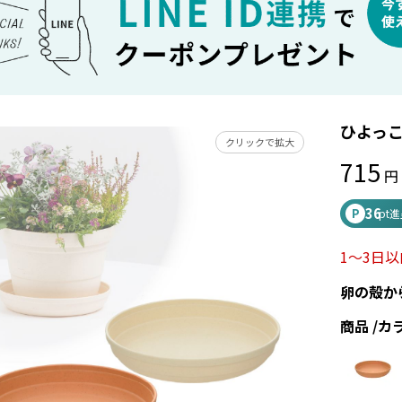
ひよっこ
クリックで拡大
715
36
P
pt
1～3日
卵の殻か
商品
カ