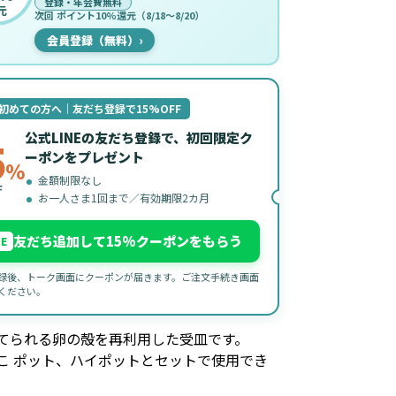
登録・年会費無料
元
次回 ポイント10%還元（8/18〜8/20）
会員登録（無料）
›
初めての方へ｜友だち登録で15%OFF
公式LINEの友だち登録で、初回限定ク
5
ーポンをプレゼント
%
金額制限なし
F
お一人さま1回まで／有効期限2カ月
友だち追加して15%クーポンをもらう
NE
録後、トーク画面にクーポンが届きます。ご注文手続き画面
ください。
てられる卵の殻を再利用した受皿です。
こ ポット、ハイポットとセットで使用でき