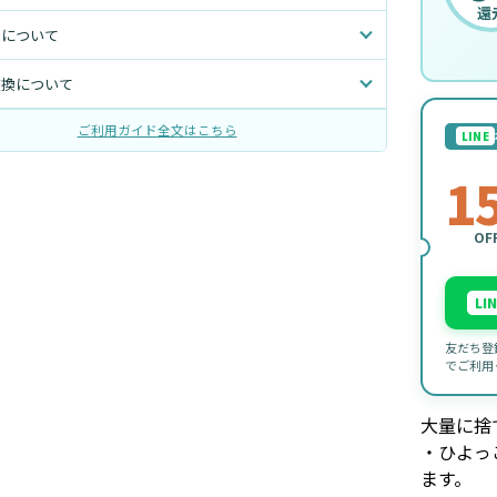
還
トについて
交換について
ご利用ガイド全文はこちら
LINE
1
OF
LI
友だち登
でご利用
大量に捨
・ひよっ
ます。