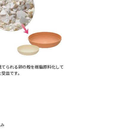
捨てられる卵の殻を樹脂原料化して
た受皿です。