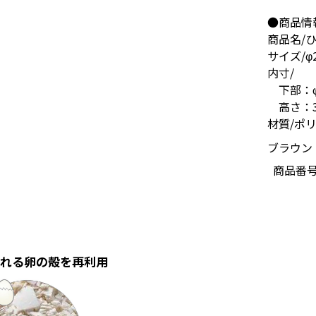
●商品情
商品名/ひ
サイズ/φ2
内寸/
下部：φ1
高さ：3.
材質/ポ
ブラウン：
商品番
れる卵の殻を再利用