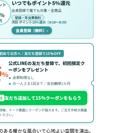
いつでもポイント5%還元
ント
会員登録で誰でも対象・全商品
%
登録・年会費無料
元
次回 ポイント10%還元（8/18〜8/20）
会員登録（無料）
›
初めての方へ｜友だち登録で15%OFF
公式LINEの友だち登録で、初回限定ク
5
ーポンをプレゼント
%
金額制限なし
F
お一人さま1回まで／有効期限2カ月
友だち追加して15%クーポンをもらう
NE
録後、トーク画面にクーポンが届きます。ご注文手続き画面
ください。
のある暖かな風合いで心地よい空間を演出。