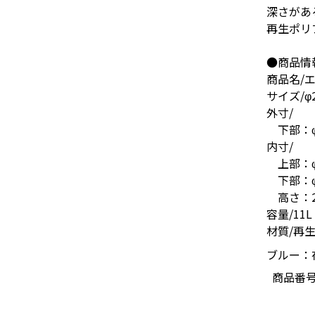
深さがあ
再生ポリ
●商品情
商品名/エ
サイズ/φ2
外寸/
下部：φ1
内寸/
上部：φ2
下部：φ1
高さ：25
容量/11L
材質/再
ブルー：在
商品番