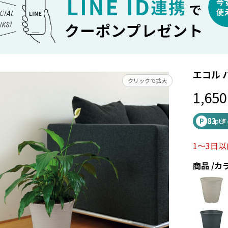
エコル 
クリックで拡大
1,650
83
P
pt
1～3日
商品
カ