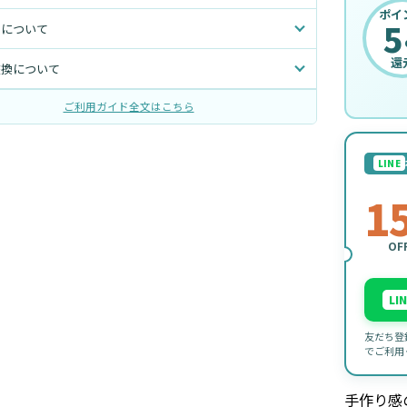
ポイ
5
トについて
還
交換について
ご利用ガイド全文はこちら
LINE
1
OF
LI
友だち登
でご利用
手作り感