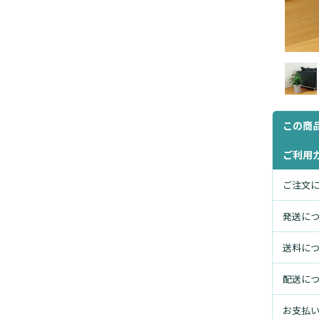
この商
ご利用
ご注文
発送に
送料に
配送に
お支払