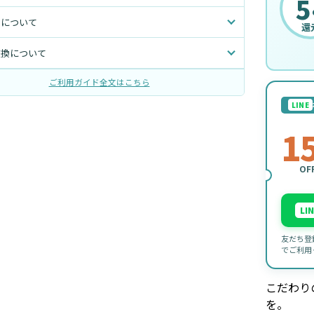
5
トについて
還
交換について
ご利用ガイド全文はこちら
LINE
1
OF
LI
友だち登
でご利用
こだわり
を。