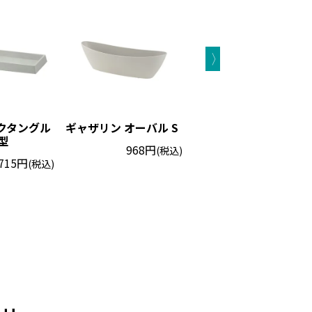
クタングル
ギャザリン オーバル S
ベビーリーフプランタ
型
ー 27型N
968円
(税込)
715円
385円
(税込)
(税込)