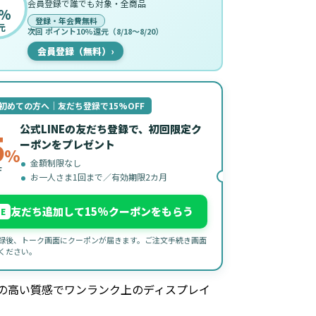
会員登録で誰でも対象・全商品
%
登録・年会費無料
元
次回 ポイント10%還元（8/18〜8/20）
会員登録（無料）
›
初めての方へ｜友だち登録で15%OFF
公式LINEの友だち登録で、初回限定ク
5
ーポンをプレゼント
%
金額制限なし
F
お一人さま1回まで／有効期限2カ月
友だち追加して15%クーポンをもらう
NE
録後、トーク画面にクーポンが届きます。ご注文手続き画面
ください。
の高い質感でワンランク上のディスプレイ