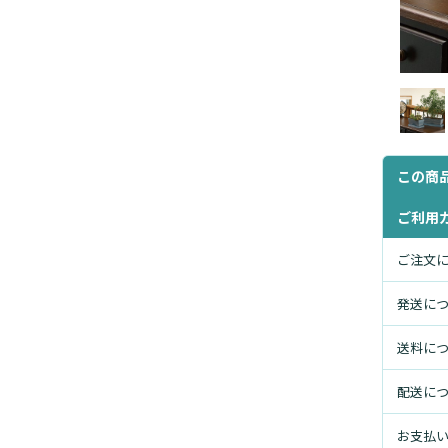
この商
ご利用
ご注文
発送に
送料に
配送に
お支払