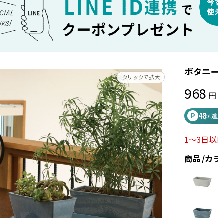
ボタニー
クリックで拡大
968
48
P
pt
1～3日
商品
カ