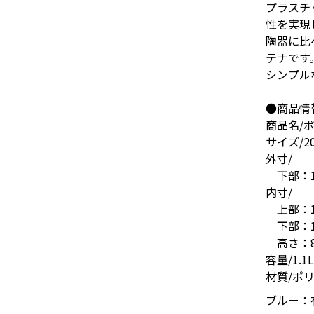
プラスチ
性を実現
陶器に比
テナです
シンプル
●商品情
商品名/
サイズ/20
外寸/
下部：16.
内寸/
上部：18.
下部：16
高さ：8.
容量/1.1L
材質/ポ
ブルー：在